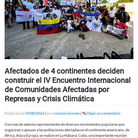
Afectados de 4 continentes deciden
construir el IV Encuentro Internacional
de Comunidades Afectadas por
Represas y Crisis Climática
en
Publicada el
19/08/2024
|
por
comunicaciones
|
Dejar un comentario
Afectados
de
Con más de setenta representantes de diversos movimientos populares que
4
organizan y apoyan a las poblaciones afectadas en el continente americano, de
continente
África, Asia y Europa, se realizó en La Habana, Cuba, una importante reunión