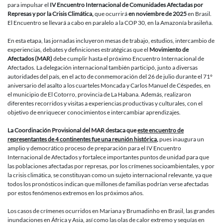
deciden
para impulsar el
IV Encuentro Internacional de Comunidades Afectadas por
construir
Represas y por la Crisis Climática,
que ocurrirá
en noviembre de 2025
en Brasil.
el
El Encuentro se llevará a cabo en paralelo a la COP 30, en la Amazonía brasileña.
IV
Encuentro
En esta etapa, las jornadas incluyeron mesas de trabajo, estudios, intercambio de
Internacio
experiencias, debates y definiciones estratégicas que el
Movimiento de
de
Afectados (MAR)
debe cumplir hasta el próximo Encuentro Internacional de
Comunida
Afectados. La delegación internacional también participó, junto a diversas
Afectadas
autoridades del país, en el acto de conmemoración del 26 de julio durante el 71°
por
aniversario del asalto a los cuarteles Moncada y Carlos Manuel de Céspedes, en
Represas
el municipio de El Cotorro, provincia de La Habana. Además, realizaron
y
diferentes recorridos y visitas a experiencias productivas y culturales, con el
Crisis
objetivo de enriquecer conocimientos e intercambiar aprendizajes.
Climática
La
Coordinación Provisional del MAR destaca que
este encuentro de
representantes de 4 continentes fue una reunión histórica
,
pues inaugura un
amplio y democrático proceso de preparación para el IV Encuentro
Internacional de Afectados y fortalece importantes puntos de unidad para que
las poblaciones afectadas por represas, por los crímenes socioambientales, y por
la crisis climática, se constituyan como un sujeto internacional relevante, ya que
todos los pronósticos indican que millones de familias podrían verse afectadas
por estos fenómenos extremos en los próximos años.
Los casos de crímenes ocurridos en Mariana y Brumadinho en Brasil, las grandes
inundaciones en África y Asia, así como las olas de calor extremo y sequías en