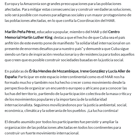
Europa y la Amazonía son grandes preocupaciones para las poblaciones
afectadas. Para mitigar estas consecuencias y construir verdaderas soluciones,
solo será posible con nuevos paradigmas sociales y un mayor protagonismo de
las poblaciones afectadas, en lo que confía la Coordinación del MAR.
Marilin Peña Pérez,
educadora popular, miembro del MAR y del
Centro
Memorial Martin Luther King
, destaca que el hecho de que Cuba sea el país
anfitrión de este evento pone de manifiesto “la solidaridad internacional en un
presente de enormes desafíos para nuestro país” y demuestra que Cuba sigue
siendo un faro de inspiración revolucionaria y de resistencia para todos aquellos
que creen que es posible construir sociedades basadas en la justicia social.
En palabras de
Érika Mendes de Mozambique, Irene González y Lucía Aller de
España:
Participar en este espacio intercontinental como es el MAR nos ha
formado mucho y también nos ha hecho crecer como movimiento desde la
perspectiva de organizar un encuentro europeo y africano para conocer las
luchas del territorio, partiendo de la participación colectiva de la masa crítica y
de los movimientos populares y la importancia de la solidaridad
internacionalista. Seguimos movilizándonos por la justicia ambiental, social,
económica, climática y la soberanía de los pueblos. ¡La lucha continúa!
El desafío asumido por todos los participantes fue persistir y ampliar la
organización de las poblaciones afectadas en todos los continentes para
construir un fuerte movimiento internacional.