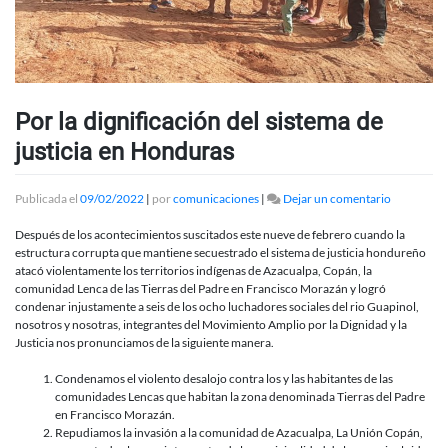
Por la dignificación del sistema de
justicia en Honduras
en
Publicada el
09/02/2022
|
por
comunicaciones
|
Dejar un comentario
Por
la
Después de los acontecimientos suscitados este nueve de febrero cuando la
dignificaci
estructura corrupta que mantiene secuestrado el sistema de justicia hondureño
del
atacó violentamente los territorios indígenas de Azacualpa, Copán, la
sistema
comunidad Lenca de las Tierras del Padre en Francisco Morazán y logró
de
condenar injustamente a seis de los ocho luchadores sociales del rio Guapinol,
justicia
nosotros y nosotras, integrantes del Movimiento Amplio por la Dignidad y la
en
Justicia nos pronunciamos de la siguiente manera.
Honduras
Condenamos el violento desalojo contra los y las habitantes de las
comunidades Lencas que habitan la zona denominada Tierras del Padre
en Francisco Morazán.
Repudiamos la invasión a la comunidad de Azacualpa, La Unión Copán,