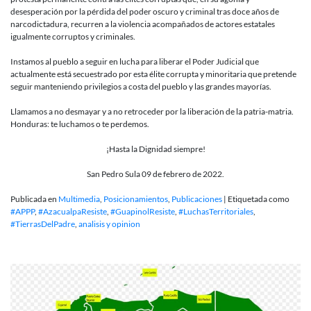
desesperación por la pérdida del poder oscuro y criminal tras doce años de
narcodictadura, recurren a la violencia acompañados de actores estatales
igualmente corruptos y criminales.
Instamos al pueblo a seguir en lucha para liberar el Poder Judicial que
actualmente está secuestrado por esta élite corrupta y minoritaria que pretende
seguir manteniendo privilegios a costa del pueblo y las grandes mayorías.
Llamamos a no desmayar y a no retroceder por la liberación de la patria-matria.
Honduras: te luchamos o te perdemos.
¡Hasta la Dignidad siempre!
San Pedro Sula 09 de febrero de 2022.
Publicada en
Multimedia
,
Posicionamientos
,
Publicaciones
|
Etiquetada como
#APPP
,
#AzacualpaResiste
,
#GuapinolResiste
,
#LuchasTerritoriales
,
#TierrasDelPadre
,
analisis y opinion