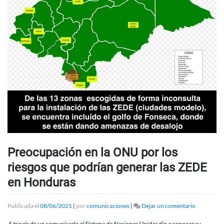
Preocupación en la ONU por los
riesgos que podrían generar las ZEDE
en Honduras
en
Publicada el
08/06/2021
|
por
comunicaciones
|
Dejar un comentario
Preocupac
en
A través de un comunicado el Sistema de Naciones Unidas dio a conocer su