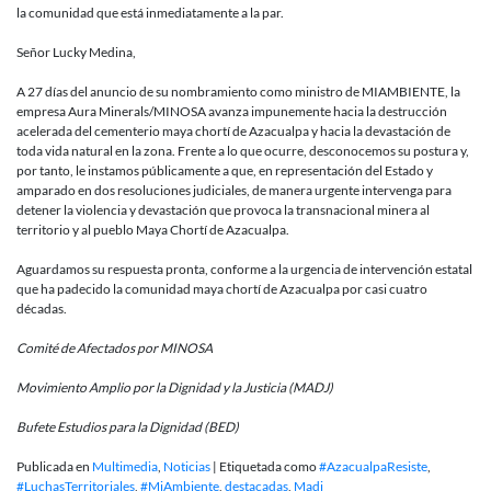
la comunidad que está inmediatamente a la par.
Señor Lucky Medina,
A 27 días del anuncio de su nombramiento como ministro de MIAMBIENTE, la
empresa Aura Minerals/MINOSA avanza impunemente hacia la destrucción
acelerada del cementerio maya chortí de Azacualpa y hacia la devastación de
toda vida natural en la zona. Frente a lo que ocurre, desconocemos su postura y,
por tanto, le instamos públicamente a que, en representación del Estado y
amparado en dos resoluciones judiciales, de manera urgente intervenga para
detener la violencia y devastación que provoca la transnacional minera al
territorio y al pueblo Maya Chortí de Azacualpa.
Aguardamos su respuesta pronta, conforme a la urgencia de intervención estatal
que ha padecido la comunidad maya chortí de Azacualpa por casi cuatro
décadas.
Comité de Afectados por MINOSA
Movimiento Amplio por la Dignidad y la Justicia (MADJ)
Bufete Estudios para la Dignidad (BED)
Publicada en
Multimedia
,
Noticias
|
Etiquetada como
#AzacualpaResiste
,
#LuchasTerritoriales
,
#MiAmbiente
,
destacadas
,
Madj