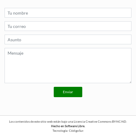
Enviar
Los contenidos de este sitio web están bajo una
Licencia Creative Commons BY-NC-ND
.
Hecho en Software Libre.
Tecnología:
CódigoSur
.