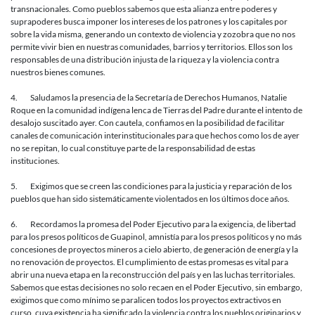
transnacionales. Como pueblos sabemos que esta alianza entre poderes y
suprapoderes busca imponer los intereses de los patrones y los capitales por
sobre la vida misma, generando un contexto de violencia y zozobra que no nos
permite vivir bien en nuestras comunidades, barrios y territorios. Ellos son los
responsables de una distribución injusta de la riqueza y la violencia contra
nuestros bienes comunes.
4. Saludamos la presencia de la Secretaría de Derechos Humanos, Natalie
Roque en la comunidad indígena lenca de Tierras del Padre durante el intento de
desalojo suscitado ayer. Con cautela, confiamos en la posibilidad de facilitar
canales de comunicación interinstitucionales para que hechos como los de ayer
no se repitan, lo cual constituye parte de la responsabilidad de estas
instituciones.
5. Exigimos que se creen las condiciones para la justicia y reparación de los
pueblos que han sido sistemáticamente violentados en los últimos doce años.
6. Recordamos la promesa del Poder Ejecutivo para la exigencia, de libertad
para los presos políticos de Guapinol, amnistía para los presos políticos y no más
concesiones de proyectos mineros a cielo abierto, de generación de energía y la
no renovación de proyectos. El cumplimiento de estas promesas es vital para
abrir una nueva etapa en la reconstrucción del país y en las luchas territoriales.
Sabemos que estas decisiones no solo recaen en el Poder Ejecutivo, sin embargo,
exigimos que como mínimo se paralicen todos los proyectos extractivos en
curso, cuya existencia ha significado la violencia contra los pueblos originarios y