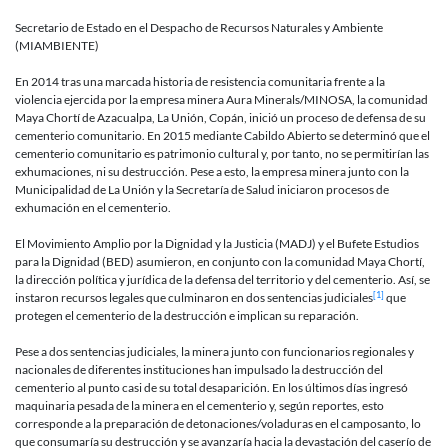
intervenci
del
Secretario de Estado en el Despacho de Recursos Naturales y Ambiente
Ministro
(MIAMBIENTE)
de
MiAmbien
En 2014 tras una marcada historia de resistencia comunitaria frente a la
para
violencia ejercida por la empresa minera Aura Minerals/MINOSA, la comunidad
detener
Maya Chortí de Azacualpa, La Unión, Copán, inició un proceso de defensa de su
la
cementerio comunitario. En 2015 mediante Cabildo Abierto se determinó que el
violencia
cementerio comunitario es patrimonio cultural y, por tanto, no se permitirían las
contra
exhumaciones, ni su destrucción. Pese a esto, la empresa minera junto con la
el
Municipalidad de La Unión y la Secretaría de Salud iniciaron procesos de
pueblo
exhumación en el cementerio.
indígena
Maya
El Movimiento Amplio por la Dignidad y la Justicia (MADJ) y el Bufete Estudios
Chortí
para la Dignidad (BED) asumieron, en conjunto con la comunidad Maya Chortí,
la dirección política y jurídica de la defensa del territorio y del cementerio. Así, se
[1]
instaron recursos legales que culminaron en dos sentencias judiciales
que
protegen el cementerio de la destrucción e implican su reparación.
Pese a dos sentencias judiciales, la minera junto con funcionarios regionales y
nacionales de diferentes instituciones han impulsado la destrucción del
cementerio al punto casi de su total desaparición. En los últimos días ingresó
maquinaria pesada de la minera en el cementerio y, según reportes, esto
corresponde a la preparación de detonaciones/voladuras en el camposanto, lo
que consumaría su destrucción y se avanzaría hacia la devastación del caserío de