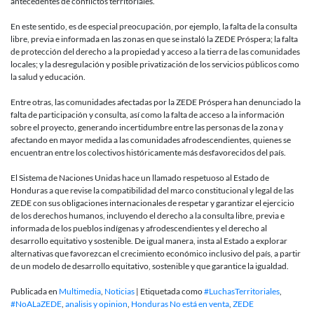
antecedentes de conflictos territoriales.
En este sentido, es de especial preocupación, por ejemplo, la falta de la consulta
libre, previa e informada en las zonas en que se instaló la ZEDE Próspera; la falta
de protección del derecho a la propiedad y acceso a la tierra de las comunidades
locales; y la desregulación y posible privatización de los servicios públicos como
la salud y educación.
Entre otras, las comunidades afectadas por la ZEDE Próspera han denunciado la
falta de participación y consulta, así como la falta de acceso a la información
sobre el proyecto, generando incertidumbre entre las personas de la zona y
afectando en mayor medida a las comunidades afrodescendientes, quienes se
encuentran entre los colectivos históricamente más desfavorecidos del país.
El Sistema de Naciones Unidas hace un llamado respetuoso al Estado de
Honduras a que revise la compatibilidad del marco constitucional y legal de las
ZEDE con sus obligaciones internacionales de respetar y garantizar el ejercicio
de los derechos humanos, incluyendo el derecho a la consulta libre, previa e
informada de los pueblos indígenas y afrodescendientes y el derecho al
desarrollo equitativo y sostenible. De igual manera, insta al Estado a explorar
alternativas que favorezcan el crecimiento económico inclusivo del país, a partir
de un modelo de desarrollo equitativo, sostenible y que garantice la igualdad.
Publicada en
Multimedia
,
Noticias
|
Etiquetada como
#LuchasTerritoriales
,
#NoALaZEDE
,
analisis y opinion
,
Honduras No está en venta
,
ZEDE