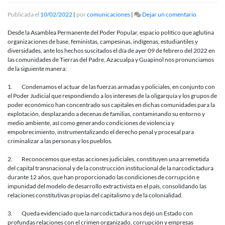
en
Publicada el
10/02/2022
|
por
comunicaciones
|
Dejar un comentario
Pronuncia
Publico:
Desde la Asamblea Permanente del Poder Popular, espacio político que aglutina
Asamblea
organizaciones de base, feministas, campesinas, indígenas, estudiantiles y
Permanent
diversidades, ante los hechos suscitados el día de ayer 09 de febrero del 2022 en
del
las comunidades de Tierras del Padre, Azacualpa y Guapinol nos pronunciamos
Poder
de la siguiente manera:
Popular.
1. Condenamos el actuar de las fuerzas armadas y policiales, en conjunto con
el Poder Judicial que respondiendo a los intereses de la oligarquía y los grupos de
poder económico han concentrado sus capitales en dichas comunidades para la
explotación, desplazando a decenas de familias, contaminando su entorno y
medio ambiente, así como generando condiciones de violencia y
empobrecimiento, instrumentalizando el derecho penal y procesal para
criminalizar a las personas y los pueblos.
2. Reconocemos que estas acciones judiciales, constituyen una arremetida
del capital transnacional y de la construcción institucional de la narcodictadura
durante 12 años, que han proporcionado las condiciones de corrupción e
impunidad del modelo de desarrollo extractivista en el país, consolidando las
relaciones constitutivas propias del capitalismo y de la colonialidad.
3. Queda evidenciado que la narcodictadura nos dejó un Estado con
profundas relaciones con el crimen organizado, corrupción y empresas