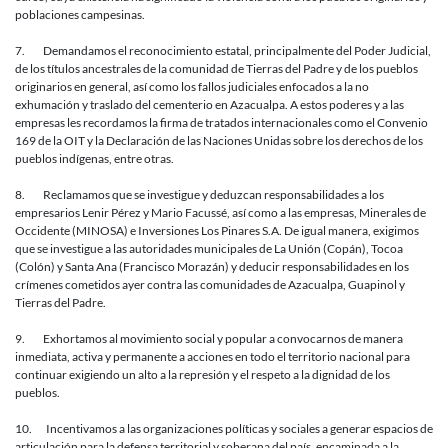
poblaciones campesinas.
7. Demandamos el reconocimiento estatal, principalmente del Poder Judicial,
de los títulos ancestrales de la comunidad de Tierras del Padre y de los pueblos
originarios en general, así como los fallos judiciales enfocados a la no
exhumación y traslado del cementerio en Azacualpa. A estos poderes y a las
empresas les recordamos la firma de tratados internacionales como el Convenio
169 de la OIT y la Declaración de las Naciones Unidas sobre los derechos de los
pueblos indígenas, entre otras.
8. Reclamamos que se investigue y deduzcan responsabilidades a los
empresarios Lenir Pérez y Mario Facussé, así como a las empresas, Minerales de
Occidente (MINOSA) e Inversiones Los Pinares S.A. De igual manera, exigimos
que se investigue a las autoridades municipales de La Unión (Copán), Tocoa
(Colón) y Santa Ana (Francisco Morazán) y deducir responsabilidades en los
crímenes cometidos ayer contra las comunidades de Azacualpa, Guapinol y
Tierras del Padre.
9. Exhortamos al movimiento social y popular a convocarnos de manera
inmediata, activa y permanente a acciones en todo el territorio nacional para
continuar exigiendo un alto a la represión y el respeto a la dignidad de los
pueblos.
10. Incentivamos a las organizaciones políticas y sociales a generar espacios de
articulación para la defensa territorial y soberana del país, encaminada a la