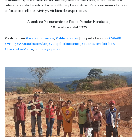
refundación de las estructuras políticas y la construcción de un nuevo Estado
enfocado en el buen vivir y vivir bien de las personas.
Asamblea Permanente del Poder Popular Honduras,
10 de febrero del 2022
Publicada en
Posicionamientos
,
Publicaciones
|
Etiquetada como
#APePP
,
#APPP
,
#AzacualpaResiste
,
#GuapinolInocente
,
#LuchasTerritoriales
,
#TierrasDelPadre
,
analisis y opinion