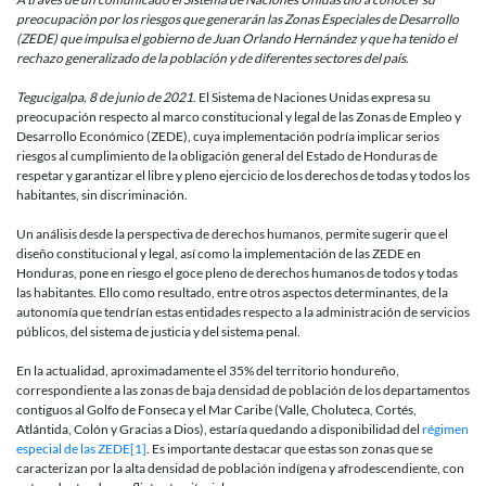
la
preocupación por los riesgos que generarán las Zonas Especiales de Desarrollo
ONU
(ZEDE) que impulsa el gobierno de Juan Orlando Hernández y que ha tenido el
por
rechazo generalizado de la población y de diferentes sectores del país.
los
riesgos
Tegucigalpa, 8 de junio de 2021
. El Sistema de Naciones Unidas expresa su
que
preocupación respecto al marco constitucional y legal de las Zonas de Empleo y
podrían
Desarrollo Económico (ZEDE), cuya implementación podría implicar serios
generar
riesgos al cumplimiento de la obligación general del Estado de Honduras de
las
respetar y garantizar el libre y pleno ejercicio de los derechos de todas y todos los
ZEDE
habitantes, sin discriminación.
en
Honduras
Un análisis desde la perspectiva de derechos humanos, permite sugerir que el
diseño constitucional y legal, así como la implementación de las ZEDE en
Honduras, pone en riesgo el goce pleno de derechos humanos de todos y todas
las habitantes. Ello como resultado, entre otros aspectos determinantes, de la
autonomía que tendrían estas entidades respecto a la administración de servicios
públicos, del sistema de justicia y del sistema penal.
En la actualidad, aproximadamente el 35% del territorio hondureño,
correspondiente a las zonas de baja densidad de población de los departamentos
contiguos al Golfo de Fonseca y el Mar Caribe (Valle, Choluteca, Cortés,
Atlántida, Colón y Gracias a Dios), estaría quedando a disponibilidad del
régimen
especial de las ZEDE
[1]
. Es importante destacar que estas son zonas que se
caracterizan por la alta densidad de población indígena y afrodescendiente, con