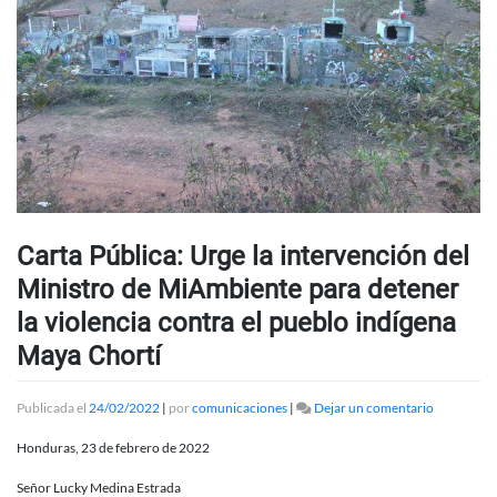
Carta Pública: Urge la intervención del
Ministro de MiAmbiente para detener
la violencia contra el pueblo indígena
Maya Chortí
en
Publicada el
24/02/2022
|
por
comunicaciones
|
Dejar un comentario
Carta
Pública:
Honduras, 23 de febrero de 2022
Urge
la
Señor Lucky Medina Estrada