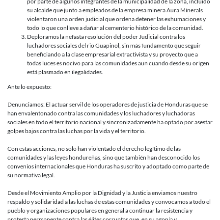
por parte de algunos integrantes de la municipalidad de la zona, incluido
su alcalde que junto a empleados de la empresa minera Aura Minerals
violentaron una orden judicial que ordena detener las exhumaciones y
todo lo que conlleve a dañar al cementerio histórico de la comunidad.
Deploramos la nefasta resolución del poder Judicial contra los
luchadores sociales del rio Guapinol, sin más fundamento que seguir
beneficiando a la clase empresarial extractivista y su proyecto que a
todas luces es nocivo para las comunidades aun cuando desde su origen
está plasmado en ilegalidades.
Ante lo expuesto:
Denunciamos: El actuar servil de los operadores de justicia de Honduras que se
han envalentonado contra las comunidades y los luchadores y luchadoras
sociales en todo el territorio nacional y sincronizadamente ha optado por asestar
golpes bajos contra las luchas por la vida y el territorio.
Con estas acciones, no solo han violentado el derecho legítimo de las
comunidades y las leyes hondureñas, sino que también han desconocido los
convenios internacionales que Honduras ha suscrito y adoptado como parte de
su normativa legal.
Desde el Movimiento Amplio por la Dignidad y la Justicia enviamos nuestro
respaldo y solidaridad a las luchas de estas comunidades y convocamos a todo el
pueblo y organizaciones populares en general a continuar la resistencia y
protesta permanente contra las élites corruptas que, en su agonía y