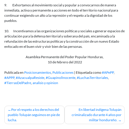
9. Exhortamos al movimiento social y popular a convocarnos de manera
inmediata, activa y permanente a acciones en todo el territorio nacional para
continuar exigiendo un alto a la represión y el respeto a la dignidad de los
pueblos.
10. Incentivamos a las organizaciones políticas y sociales a generar espacios de
articulación para la defensa territorial y soberana del país, encaminada a la
refundación de las estructuras políticas y la construcción de un nuevo Estado
enfocado en el buen vivir y vivir bien de las personas.
Asamblea Permanente del Poder Popular Honduras,
10 de febrero del 2022
Publicada en
Posicionamientos
,
Publicaciones
|
Etiquetada como
#APePP
,
#APPP
,
#AzacualpaResiste
,
#GuapinolInocente
,
#LuchasTerritoriales
,
#TierrasDelPadre
,
analisis y opinion
Navegación
Por el respeto a los derechos del
En libertad indígena Tolupán
pueblo Tolupán seguimos en pie de
criminalizado durante 4 años por
de
lucha.
militar hondureño.
entradas