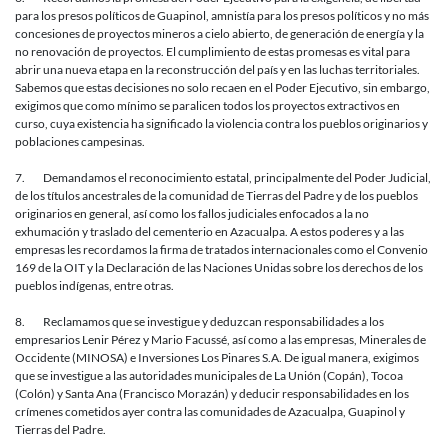
para los presos políticos de Guapinol, amnistía para los presos políticos y no más
concesiones de proyectos mineros a cielo abierto, de generación de energía y la
no renovación de proyectos. El cumplimiento de estas promesas es vital para
abrir una nueva etapa en la reconstrucción del país y en las luchas territoriales.
Sabemos que estas decisiones no solo recaen en el Poder Ejecutivo, sin embargo,
exigimos que como mínimo se paralicen todos los proyectos extractivos en
curso, cuya existencia ha significado la violencia contra los pueblos originarios y
poblaciones campesinas.
7. Demandamos el reconocimiento estatal, principalmente del Poder Judicial,
de los títulos ancestrales de la comunidad de Tierras del Padre y de los pueblos
originarios en general, así como los fallos judiciales enfocados a la no
exhumación y traslado del cementerio en Azacualpa. A estos poderes y a las
empresas les recordamos la firma de tratados internacionales como el Convenio
169 de la OIT y la Declaración de las Naciones Unidas sobre los derechos de los
pueblos indígenas, entre otras.
8. Reclamamos que se investigue y deduzcan responsabilidades a los
empresarios Lenir Pérez y Mario Facussé, así como a las empresas, Minerales de
Occidente (MINOSA) e Inversiones Los Pinares S.A. De igual manera, exigimos
que se investigue a las autoridades municipales de La Unión (Copán), Tocoa
(Colón) y Santa Ana (Francisco Morazán) y deducir responsabilidades en los
crímenes cometidos ayer contra las comunidades de Azacualpa, Guapinol y
Tierras del Padre.