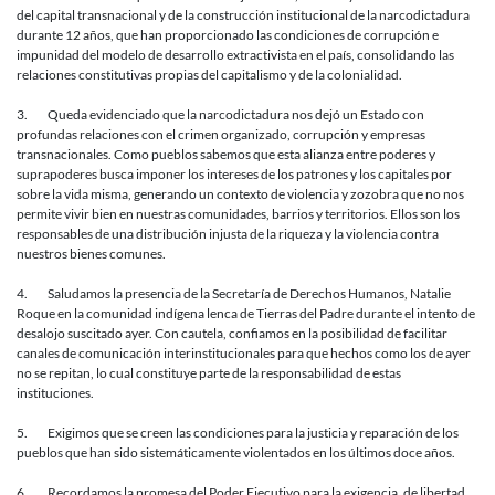
del capital transnacional y de la construcción institucional de la narcodictadura
durante 12 años, que han proporcionado las condiciones de corrupción e
impunidad del modelo de desarrollo extractivista en el país, consolidando las
relaciones constitutivas propias del capitalismo y de la colonialidad.
3. Queda evidenciado que la narcodictadura nos dejó un Estado con
profundas relaciones con el crimen organizado, corrupción y empresas
transnacionales. Como pueblos sabemos que esta alianza entre poderes y
suprapoderes busca imponer los intereses de los patrones y los capitales por
sobre la vida misma, generando un contexto de violencia y zozobra que no nos
permite vivir bien en nuestras comunidades, barrios y territorios. Ellos son los
responsables de una distribución injusta de la riqueza y la violencia contra
nuestros bienes comunes.
4. Saludamos la presencia de la Secretaría de Derechos Humanos, Natalie
Roque en la comunidad indígena lenca de Tierras del Padre durante el intento de
desalojo suscitado ayer. Con cautela, confiamos en la posibilidad de facilitar
canales de comunicación interinstitucionales para que hechos como los de ayer
no se repitan, lo cual constituye parte de la responsabilidad de estas
instituciones.
5. Exigimos que se creen las condiciones para la justicia y reparación de los
pueblos que han sido sistemáticamente violentados en los últimos doce años.
6. Recordamos la promesa del Poder Ejecutivo para la exigencia, de libertad