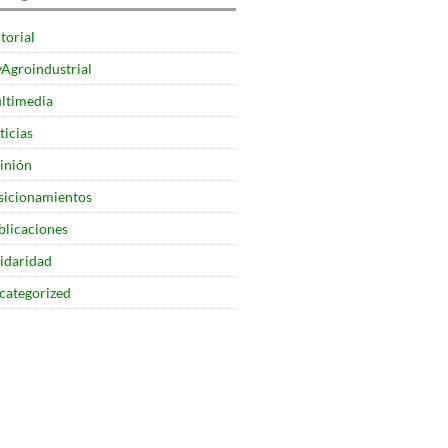
torial
yAgroindustrial
ltimedia
ticias
inión
sicionamientos
blicaciones
lidaridad
categorized