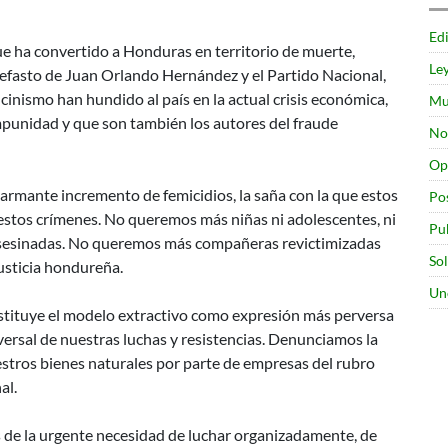
Edi
e ha convertido a Honduras en territorio de muerte,
Le
nefasto de Juan Orlando Hernández y el Partido Nacional,
 cinismo han hundido al país en la actual crisis económica,
Mu
 impunidad y que son también los autores del fraude
No
Op
larmante incremento de femicidios, la saña con la que estos
Po
estos crímenes. No queremos más niñas ni adolescentes, ni
Pu
 asesinadas. No queremos más compañeras revictimizadas
So
justicia hondureña.
Un
tituye el modelo extractivo como expresión más perversa
versal de nuestras luchas y resistencias. Denunciamos la
estros bienes naturales por parte de empresas del rubro
al.
 de la urgente necesidad de luchar organizadamente, de