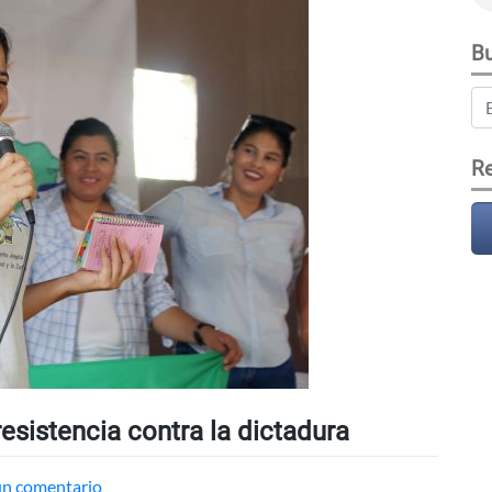
Bu
Re
esistencia contra la dictadura
en
un comentario