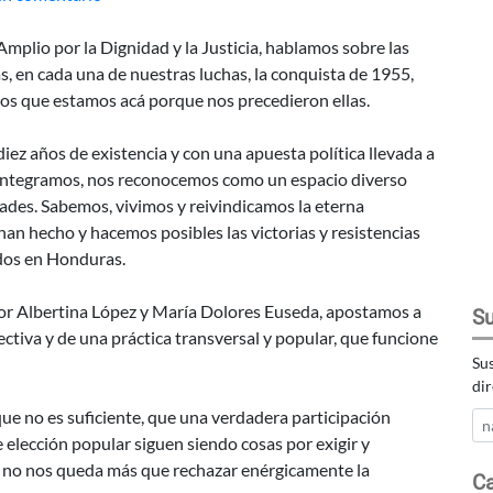
25
de
plio por la Dignidad y la Justicia, hablamos sobre las
enero:
, en cada una de nuestras luchas, la conquista de 1955,
organizadas
mos que estamos acá porque nos precedieron ellas.
y
en
iez años de existencia y con una apuesta política llevada a
resistencia
la integramos, nos reconocemos como un espacio diverso
contra
des. Sabemos, vivimos y reivindicamos la eterna
la
han hecho y hacemos posibles las victorias y resistencias
dictadura
ados en Honduras.
or Albertina López y María Dolores Euseda, apostamos a
Su
ctiva y de una práctica transversal y popular, que funcione
Sus
dir
ue no es suficiente, que una verdadera participación
de elección popular siguen siendo cosas por exigir y
os no nos queda más que rechazar enérgicamente la
Ca