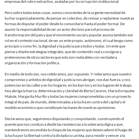
empresas del rubro extractivo, avaladas por la corrupción institucional.
Pero sobre todas estas cosas, somos conscientes de la urgente necesidad de
luchar organizadamente, de pensar en colectivo, de revisar y replantear nuestras
formas de disputar el poder desde lo comunitario hasta el poder formal. De
asumir la responsabilidad de ser un actor decisivo para el proceso de
transformación del país y que el movimiento social y popular asuma también ese
rol en el contexto nacional, de ser un ente propio, autónomo, el cual tenga como
principio y como fin, la dignidad y la justicia para todos y todas. Un ente que
piense y diseñe estrategias integrales, que de contenido real a consignas y
pretensiones de otros sectores que solo son realizables con verdadera
organización y formación política.
En medio de todo eso, nos celebramos, por supuesto. Y reiteramos que nuestro
compromiso y anhelos de dignidad y justicia nos abrigan, nos dan fuerza, y nos
potencian en las calles y en los hogares, en los barrios y en los lugares de trabajo.
Nos abriga la fuerza, determinación y claridad de Berta Cáceres, María Enriqueta
Matute, Margarita Murillo y todas las mujeres comprometidas con un proyecto
integral de país, de mundo, determinadas a la lucha en contra del capital y el
modelo económico que constituyen las bases de nuestras opresiones.
Declaramos que, seguiremos disputando y conquistando, construyendo el
puente que nos conduzca desde las resistencias a la soberanía digna y que,
mantendremos encendida la chispa de las mujeres que desencadenó el fuego de
la lucha por la libertad contra la dictadura cariísta, para resistir y vencer a la