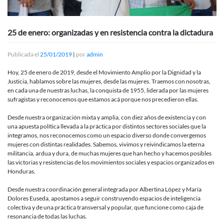
25 de enero: organizadas y en resistencia contra la dictadura
Publicada el
25/01/2019
|
por
admin
Hoy, 25 de enero de 2019, desde el Movimiento Amplio por la Dignidad y la
Justicia, hablamos sobre las mujeres, desde las mujeres. Traemos con nosotras,
en cada una de nuestras luchas, la conquista de 1955, liderada por las mujeres
sufragistas y reconocemos que estamos acá porque nos precedieron ellas.
Desde nuestra organización mixta y amplia, con diez años de existencia y con
una apuesta política llevada a la práctica por distintos sectores sociales que la
integramos, nos reconocemos como un espacio diverso donde convergemos
mujeres con distintas realidades. Sabemos, vivimos y reivindicamos la eterna
militancia, ardua y dura, de muchas mujeres que han hecho y hacemos posibles
las victorias y resistencias de los movimientos sociales y espacios organizados en
Honduras.
Desde nuestra coordinación general integrada por Albertina López y María
Dolores Euseda, apostamos a seguir construyendo espacios de inteligencia
colectiva y de una práctica transversal y popular, que funcione como caja de
resonancia de todas las luchas.