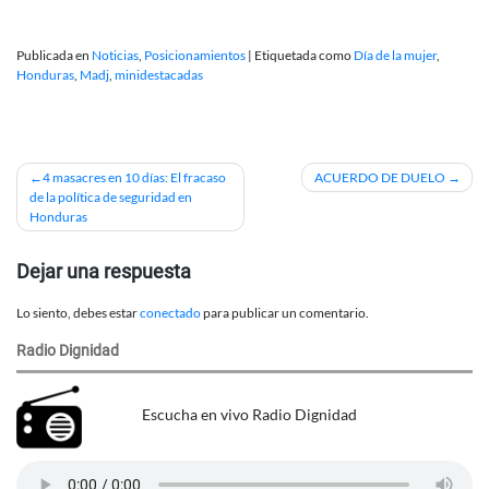
Publicada en
Noticias
,
Posicionamientos
|
Etiquetada como
Día de la mujer
,
Honduras
,
Madj
,
minidestacadas
Navegación
4 masacres en 10 días: El fracaso
ACUERDO DE DUELO
de la política de seguridad en
de
Honduras
entradas
Dejar una respuesta
Lo siento, debes estar
conectado
para publicar un comentario.
Radio Dignidad
Escucha en vivo Radio Dignidad