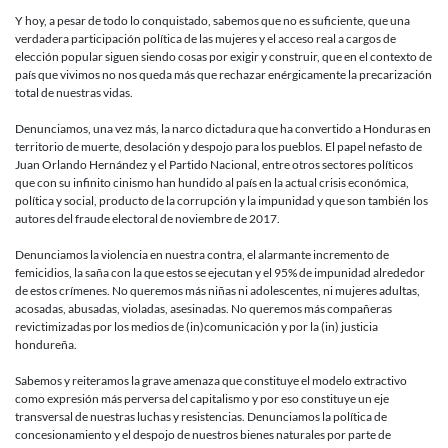
Y hoy, a pesar de todo lo conquistado, sabemos que no es suficiente, que una
verdadera participación política de las mujeres y el acceso real a cargos de
elección popular siguen siendo cosas por exigir y construir, que en el contexto de
país que vivimos no nos queda más que rechazar enérgicamente la precarización
total de nuestras vidas.
Denunciamos, una vez más, la narco dictadura que ha convertido a Honduras en
territorio de muerte, desolación y despojo para los pueblos. El papel nefasto de
Juan Orlando Hernández y el Partido Nacional, entre otros sectores políticos
que con su infinito cinismo han hundido al país en la actual crisis económica,
política y social, producto de la corrupción y la impunidad y que son también los
autores del fraude electoral de noviembre de 2017.
Denunciamos la violencia en nuestra contra, el alarmante incremento de
femicidios, la saña con la que estos se ejecutan y el 95% de impunidad alrededor
de estos crímenes. No queremos más niñas ni adolescentes, ni mujeres adultas,
acosadas, abusadas, violadas, asesinadas. No queremos más compañeras
revictimizadas por los medios de (in)comunicación y por la (in) justicia
hondureña.
Sabemos y reiteramos la grave amenaza que constituye el modelo extractivo
como expresión más perversa del capitalismo y por eso constituye un eje
transversal de nuestras luchas y resistencias. Denunciamos la política de
concesionamiento y el despojo de nuestros bienes naturales por parte de