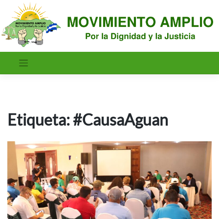
Saltar
al
contenido
Etiqueta:
#CausaAguan