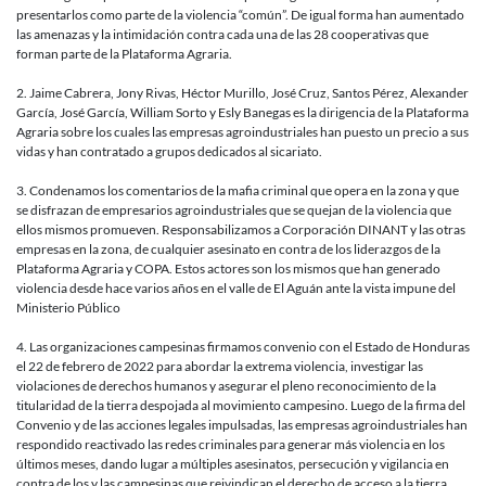
presentarlos como parte de la violencia “común”. De igual forma han aumentado
las amenazas y la intimidación contra cada una de las 28 cooperativas que
forman parte de la Plataforma Agraria.
2. Jaime Cabrera, Jony Rivas, Héctor Murillo, José Cruz, Santos Pérez, Alexander
García, José García, William Sorto y Esly Banegas es la dirigencia de la Plataforma
Agraria sobre los cuales las empresas agroindustriales han puesto un precio a sus
vidas y han contratado a grupos dedicados al sicariato.
3. Condenamos los comentarios de la mafia criminal que opera en la zona y que
se disfrazan de empresarios agroindustriales que se quejan de la violencia que
ellos mismos promueven. Responsabilizamos a Corporación DINANT y las otras
empresas en la zona, de cualquier asesinato en contra de los liderazgos de la
Plataforma Agraria y COPA. Estos actores son los mismos que han generado
violencia desde hace varios años en el valle de El Aguán ante la vista impune del
Ministerio Público
4. Las organizaciones campesinas firmamos convenio con el Estado de Honduras
el 22 de febrero de 2022 para abordar la extrema violencia, investigar las
violaciones de derechos humanos y asegurar el pleno reconocimiento de la
titularidad de la tierra despojada al movimiento campesino. Luego de la firma del
Convenio y de las acciones legales impulsadas, las empresas agroindustriales han
respondido reactivado las redes criminales para generar más violencia en los
últimos meses, dando lugar a múltiples asesinatos, persecución y vigilancia en
contra de los y las campesinas que reivindican el derecho de acceso a la tierra.