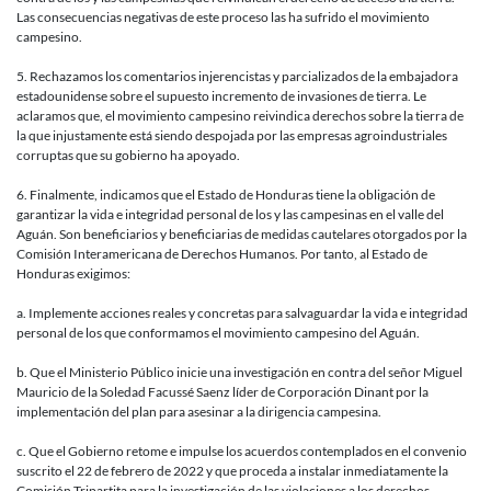
Las consecuencias negativas de este proceso las ha sufrido el movimiento
campesino.
5. Rechazamos los comentarios injerencistas y parcializados de la embajadora
estadounidense sobre el supuesto incremento de invasiones de tierra. Le
aclaramos que, el movimiento campesino reivindica derechos sobre la tierra de
la que injustamente está siendo despojada por las empresas agroindustriales
corruptas que su gobierno ha apoyado.
6. Finalmente, indicamos que el Estado de Honduras tiene la obligación de
garantizar la vida e integridad personal de los y las campesinas en el valle del
Aguán. Son beneficiarios y beneficiarias de medidas cautelares otorgados por la
Comisión Interamericana de Derechos Humanos. Por tanto, al Estado de
Honduras exigimos:
a. Implemente acciones reales y concretas para salvaguardar la vida e integridad
personal de los que conformamos el movimiento campesino del Aguán.
b. Que el Ministerio Público inicie una investigación en contra del señor Miguel
Mauricio de la Soledad Facussé Saenz líder de Corporación Dinant por la
implementación del plan para asesinar a la dirigencia campesina.
c. Que el Gobierno retome e impulse los acuerdos contemplados en el convenio
suscrito el 22 de febrero de 2022 y que proceda a instalar inmediatamente la
Comisión Tripartita para la investigación de las violaciones a los derechos