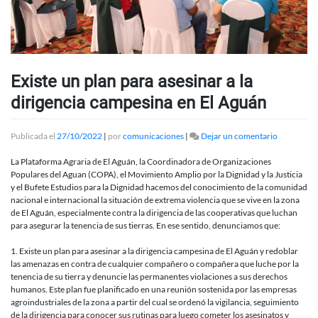
Existe un plan para asesinar a la
dirigencia campesina en El Aguán
en
Publicada el
27/10/2022
|
por
comunicaciones
|
Dejar un comentario
Existe
un
La Plataforma Agraria de El Aguán, la Coordinadora de Organizaciones
plan
Populares del Aguan (COPA), el Movimiento Amplio por la Dignidad y la Justicia
para
y el Bufete Estudios para la Dignidad hacemos del conocimiento de la comunidad
asesinar
nacional e internacional la situación de extrema violencia que se vive en la zona
a
de El Aguán, especialmente contra la dirigencia de las cooperativas que luchan
la
para asegurar la tenencia de sus tierras. En ese sentido, denunciamos que:
dirigencia
campesina
1. Existe un plan para asesinar a la dirigencia campesina de El Aguán y redoblar
en
las amenazas en contra de cualquier compañero o compañera que luche por la
El
tenencia de su tierra y denuncie las permanentes violaciones a sus derechos
Aguán
humanos. Este plan fue planificado en una reunión sostenida por las empresas
agroindustriales de la zona a partir del cual se ordenó la vigilancia, seguimiento
de la dirigencia para conocer sus rutinas para luego cometer los asesinatos y