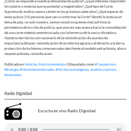
¿Cómo se responde a nuestras demandas de justicia? ¿a qué intereses responden
los notario y notarias que se postulan a magistrados? ¿Qué tipo de Corte
Suprema de Justicia vamos a tener en los próximos siete años? ¿Qué esperar de
estas quince (15) personas que van a conformar la Corte? Siendo la Justicia un
tema de país, no solo nuestro, somos nosotros quienes más sufrimos la
persistencia de la crisis de justicia, que una vez más avanza hacia la consolidación
de una corte sistémicamente viciada con la herencia de la narco-dictadura.
Nuestros territorios son escenario de la reivindicación de asuntos de
importancia del país, reivindicación de la reforma agraria y el derecho a la tierra,
protección de los bienes comunes naturales frente al modelo extractivista, ahora
neoextractivista, reivindicación
Publicada en
Noticias
,
Posicionamientos
|
Etiquetada como
#Campecinos
,
#Energia
,
#MovimientosSociales
,
#TerritoriosIndigenas
,
analisis y opinion
,
destacadas
Radio Dignidad
Escucha en vivo Radio Dignidad