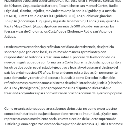
Nacional de trabajadores del campo (CNTC), seccional El Progreso con sus más
de 30 bases, Ceguaca Santa Barbara, Tacamiche en san Manuel Cortes, Radio
Dignidad, Jilamito, Pajuiles, Movimiento Amplio por la Dignidad y la Justicia
(MADJ), Bufete Estudios para la Dignidad (BED), Los pueblos originarios:
Tolupán (Locomapa, Luquigue y Vegas de Tepemechín), Lenca ( Guajiquiro La
Paz) y Maya Chortí (Azacualpa) con sus más de 500 años de resistencia, las
fuerzas vivas de Choloma, los Castaños de Choloma y Radio san Viator de
Jutiapa.
Desde nuestra experiencia y reflexión cotidiana de resistencia, de ejercicio
soberano y de gobierno local, asumimos de manera apremiante y con
responsabilidad histórica la discusión sobre el proceso de la elección de los
nuevos magistrados que conformaran la Corte Suprema de Justicia; que junto a
los otros dos poderes del estado (ejecutivo y legislativo) guiaran el destino del
país los próximos siete (7) años. Emprendemos esta articulación permanente
para demandar y construir el acceso a la Justicia como Derecho inalienable,
reflexionamos y cuestionamos el sistema de administración de justicia (Elección
de la CSJ y fiscal general) y nos proponemos una disputa política real que
trascienda coyunturas para convertirse en práctica común del ejercicio popular.
Como organizaciones populares sabemos de justicia, no como expertos sino
como destinatarios de esa justicia que tiene rostro de impunidad. ¿Quién nos
representa como movimiento social en esta elección de la Corte suprema de
Justicia? ¿Cómo organizaciones sociales que tipo de acceso a la justicia tenemos?