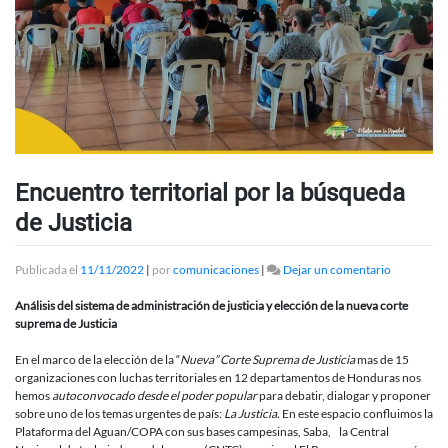
Encuentro territorial por la búsqueda
de Justicia
en
Publicada el
11/11/2022
|
por
comunicaciones
|
Dejar un comentario
Encuentro
territorial
Análisis del sistema de administración de justicia y elección de la nueva corte
por
suprema de Justicia
la
búsqueda
En el marco de la elección de la “
Nueva” Corte Suprema
de Justicia
mas de 15
de
organizaciones con luchas territoriales en 12 departamentos de Honduras nos
Justicia
hemos
autoconvocado desde el poder popular
para debatir, dialogar y proponer
sobre uno de los temas urgentes de país:
La Justicia.
En este espacio confluimos la
Plataforma del Aguan/COPA con sus bases campesinas, Saba, la Central