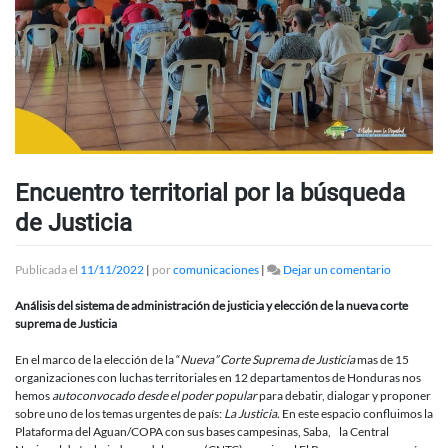
Encuentro territorial por la búsqueda
de Justicia
en
Publicada el
11/11/2022
|
por
comunicaciones
|
Dejar un comentario
Encuentro
territorial
Análisis del sistema de administración de justicia y elección de la nueva corte
por
suprema de Justicia
la
búsqueda
En el marco de la elección de la “
Nueva” Corte Suprema
de Justicia
mas de 15
de
organizaciones con luchas territoriales en 12 departamentos de Honduras nos
Justicia
hemos
autoconvocado desde el poder popular
para debatir, dialogar y proponer
sobre uno de los temas urgentes de país:
La Justicia.
En este espacio confluimos la
Plataforma del Aguan/COPA con sus bases campesinas, Saba, la Central