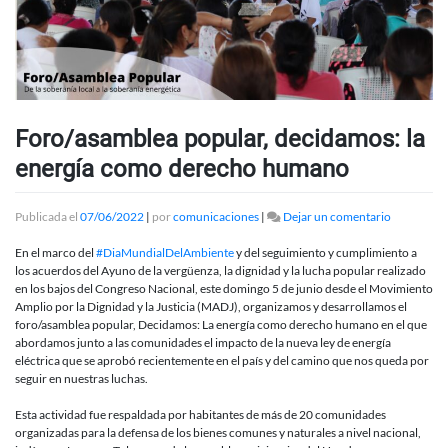
Foro/asamblea popular, decidamos: la
energía como derecho humano
en
Publicada el
07/06/2022
|
por
comunicaciones
|
Dejar un comentario
Foro/asam
popular,
En el marco del
#DiaMundialDelAmbiente
y del seguimiento y cumplimiento a
decidamos
los acuerdos del Ayuno de la vergüenza, la dignidad y la lucha popular realizado
la
en los bajos del Congreso Nacional, este domingo 5 de junio desde el Movimiento
energía
Amplio por la Dignidad y la Justicia (MADJ), organizamos y desarrollamos el
como
foro/asamblea popular, Decidamos: La energía como derecho humano en el que
derecho
abordamos junto a las comunidades el impacto de la nueva ley de energía
humano
eléctrica que se aprobó recientemente en el país y del camino que nos queda por
seguir en nuestras luchas.
Esta actividad fue respaldada por habitantes de más de 20 comunidades
organizadas para la defensa de los bienes comunes y naturales a nivel nacional,