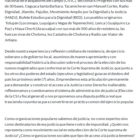
Nacional de trabajadores del campo (CNTC), seccional El Progreso con sus más
de 30 bases, Ceguaca Santa Barbara, Tacamiche en san Manuel Cortes, Radio
Dignidad, Jilamito, Pajuiles, Movimiento Amplio por la Dignidad y la Justicia
(MADJ), Bufete Estudios para la Dignidad (BED), Los pueblos originarios:
Tolupán (Locomapa, Luquigue y Vegas de Tepemechín), Lenca ( Guajiquiro La
Paz) y Maya Chortí (Azacualpa) con sus más de 500 años de resistencia, las
fuerzas vivas de Choloma, los Castaños de Choloma y Radio san Viator de
Jutiapa.
Desde nuestra experiencia y reflexión cotidiana de resistencia, de ejercicio
soberano y de gobierno local, asumimos de manera apremiante y con
responsabilidad histórica la discusión sobre el proceso de la elección de los
nuevos magistrados que conformaran la Corte Suprema de Justicia; que junto a
los otros dos poderes del estado (ejecutivo y legislativo) guiaran el destino del
país los próximos siete (7) años. Emprendemos esta articulación permanente
para demandar y construir el acceso a la Justicia como Derecho inalienable,
reflexionamos y cuestionamos el sistema de administración de justicia (Elección
de la CSJ y fiscal general) y nos proponemos una disputa política real que
trascienda coyunturas para convertirse en práctica común del ejercicio popular.
Como organizaciones populares sabemos de justicia, no como expertos sino
como destinatarios de esa justicia que tiene rostro de impunidad. ¿Quién nos
representa como movimiento social en esta elección de la Corte suprema de
Justicia? ¿Cómo organizaciones sociales que tipo de acceso a la justicia tenemos?