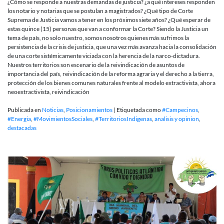
¿Cómo se responde a nuestras demandas de justicia? ¿a qué intereses responden
los notario y notarias que se postulan a magistrados? ¿Qué tipo de Corte
Suprema de Justicia vamos a tener en los próximos siete años? ¿Qué esperar de
estas quince (15) personas que van a conformar la Corte? Siendo la Justicia un
tema de país, no solo nuestro, somos nosotros quienes más sufrimos la
persistencia de la crisis de justicia, que una vez más avanza hacia la consolidación
de una corte sistémicamente viciada con la herencia de la narco-dictadura.
Nuestros territorios son escenario de la reivindicación de asuntos de
importancia del país, reivindicación de la reforma agraria y el derecho a la tierra,
protección de los bienes comunes naturales frente al modelo extractivista, ahora
neoextractivista, reivindicación
Publicada en
Noticias
,
Posicionamientos
|
Etiquetada como
#Campecinos
,
#Energia
,
#MovimientosSociales
,
#TerritoriosIndigenas
,
analisis y opinion
,
destacadas