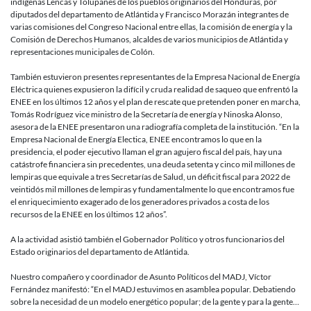
indígenas Lencas y Tolupanes de los pueblos originarios del Honduras, por
diputados del departamento de Atlántida y Francisco Morazán integrantes de
varias comisiones del Congreso Nacional entre ellas, la comisión de energía y la
Comisión de Derechos Humanos, alcaldes de varios municipios de Atlántida y
representaciones municipales de Colón.
También estuvieron presentes representantes de la Empresa Nacional de Energía
Eléctrica quienes expusieron la difícil y cruda realidad de saqueo que enfrentó la
ENEE en los últimos 12 años y el plan de rescate que pretenden poner en marcha,
Tomás Rodríguez vice ministro de la Secretaría de energía y Ninoska Alonso,
asesora de la ENEE presentaron una radiografía completa de la institución. “En la
Empresa Nacional de Energía Electica, ENEE encontramos lo que en la
presidencia, el poder ejecutivo llaman el gran agujero fiscal del país, hay una
catástrofe financiera sin precedentes, una deuda setenta y cinco mil millones de
lempiras que equivale a tres Secretarías de Salud, un déficit fiscal para 2022 de
veintidós mil millones de lempiras y fundamentalmente lo que encontramos fue
el enriquecimiento exagerado de los generadores privados a costa de los
recursos de la ENEE en los últimos 12 años”.
A la actividad asistió también el Gobernador Político y otros funcionarios del
Estado originarios del departamento de Atlántida.
Nuestro compañero y coordinador de Asunto Políticos del MADJ, Víctor
Fernández manifestó: “En el MADJ estuvimos en asamblea popular. Debatiendo
sobre la necesidad de un modelo energético popular; de la gente y para la gente…