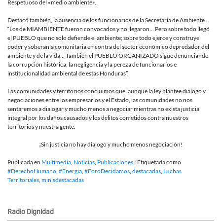
Respetuoso del «medio ambiente».
Destacó también, la ausencia de los funcionarios de la Secretaría de Ambiente.
“Los de MIAMBIENTE fueron convocados y no llegaron… Pero sobre todo llegó
el PUEBLO que no solo defiende el ambiente; sobre todo ejerce y construye
poder y soberanía comunitaria en contra del sector económico depredador del
ambiente y de la vida… También el PUEBLO ORGANIZADO sigue denunciando
la corrupción histórica, la negligencia y la pereza de funcionarios e
institucionalidad ambiental de estas Honduras”.
Las comunidades y territorios concluimos que, aunque la ley plantee dialogo y
negociaciones entre los empresarios y el Estado, las comunidades no nos
sentaremos a dialogar y mucho menos a negociar mientras no exista justicia
integral por los daños causados y los delitos cometidos contra nuestros
territorios y nuestra gente.
¡Sin justicia no hay dialogo y mucho menos negociación!
Publicada en
Multimedia
,
Noticias
,
Publicaciones
|
Etiquetada como
#DerechoHumano
,
#Energia
,
#ForoDecidamos
,
destacadas
,
Luchas
Territoriales
,
minisdestacadas
Radio Dignidad