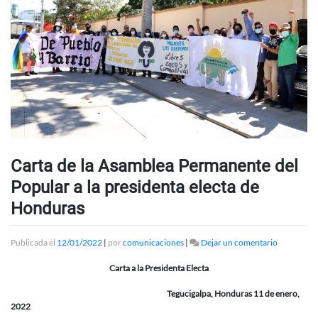
Carta de la Asamblea Permanente del
Popular a la presidenta electa de
Honduras
en
Publicada el
12/01/2022
|
por
comunicaciones
|
Dejar un comentario
Carta
de
Carta a la Presidenta Electa
la
Asamblea
Tegucigalpa, Honduras 11 de enero,
Permanent
2022