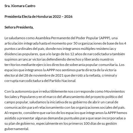
del
Popular
Sra. Xiomara Castro
a
la
Presidenta Electa de Honduras 2022 – 2026
presidenta
electa
Señora Presidenta,
de
Honduras
Le saludamos como Asamblea Permanente del Poder Popular (APPP), una
articulación integrada hasta el momento por 50 organizaciones de base de los 4
puntos cardinales del país, donde nos integramos múltiples resistencias y
disidencias populares, que a lo largo de los 12 años de narcodictadura también
supimos arrancar victorias defendiendo derechos y liberando nuestros
territorios mediante ejercicios directos de soberanía popular comunitaria. Los
espacios que integramos la APPP nos sentimos parte directa de la victoria
electoral del 28 de noviembre de 2021 que derrotó a la nefasta, criminal y
corrupta narcodictadura del Partido Nacional.
Con la autonomía que irreductiblemente nos corresponde como Movimientos
Sociales y Populares y en el marco del afianzamiento del proyecto político del
campo popular, saludamos la iniciativa de su gobierno de abrir un canal de
comunicación para el relacionamiento con las organizaciones sociales del país.
Al respecto, considere que varios de los espacios que integramos la APPP hemos
asistido a presentar algunas demandas puntuales para que sean incorporadas a
su plan de gobierno, especialmente en los primeros 100 días de su gestión
gubernamental.