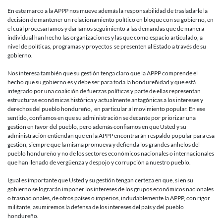
En este marco a la APPP nos mueve además la responsabilidad de trasladarle la
decisión de mantener un relacionamiento político en bloque con su gobierno, en
el cuál procesaríamos y daríamos seguimiento a las demandas que de manera
individual han hecho las organizaciones y las que como espacio articulado, a
nivel de políticas, programas y proyectos se presenten al Estado a través de su
gobierno.
Nos interesa también que su gestión tenga claro que la APPP comprende el
hecho que su gobierno es y debe ser para toda la hondureñidad y que está
integrado por una coalición de fuerzas políticas y parte de ellas representan
estructuras económicas histórica y actualmente antagónicas a los intereses y
derechos del pueblo hondureño, en particular al movimiento popular. En ese
sentido, confiamos en que su administración se decante por priorizar una
gestión en favor del pueblo, pero además confiamos en que Usted y su
administración entiendan que en la APPP encontrarán respaldo popular para esa
gestión, siempre que la misma promueva y defienda los grandes anhelos del
pueblo hondureño y no de los sectores económicos nacionales o internacionales
que han llenado de vergüenza y despojo y corrupción a nuestro pueblo.
Igual es importante que Usted y su gestión tengan certeza en que, si en su
gobierno se lograrán imponer los intereses de los grupos económicos nacionales
o trasnacionales, de otros países o imperios, indudablemente la APPP, con rigor
militante, asumiremos la defensa de los intereses del país y del pueblo
hondureño.