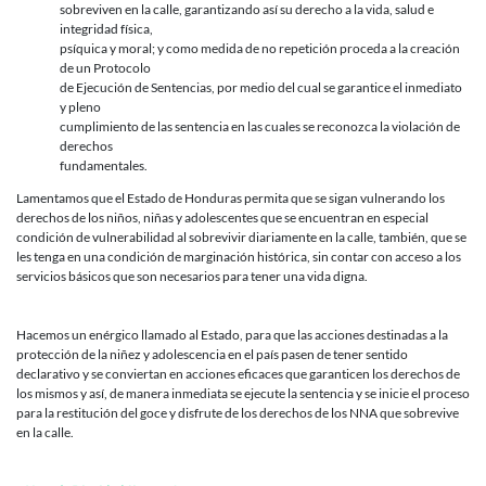
sobreviven en la calle, garantizando así su derecho a la vida, salud e
integridad física,
psíquica y moral; y como medida de no repetición proceda a la creación
de un Protocolo
de Ejecución de Sentencias, por medio del cual se garantice el inmediato
y pleno
cumplimiento de las sentencia en las cuales se reconozca la violación de
derechos
fundamentales.
Lamentamos que el Estado de Honduras permita que se sigan vulnerando los
derechos de los niños, niñas y adolescentes que se encuentran en especial
condición de vulnerabilidad al sobrevivir diariamente en la calle, también, que se
les tenga en una condición de marginación histórica, sin contar con acceso a los
servicios básicos que son necesarios para tener una vida digna.
Hacemos un enérgico llamado al Estado, para que las acciones destinadas a la
protección de la niñez y adolescencia en el país pasen de tener sentido
declarativo y se conviertan en acciones eficaces que garanticen los derechos de
los mismos y así, de manera inmediata se ejecute la sentencia y se inicie el proceso
para la restitución del goce y disfrute de los derechos de los NNA que sobrevive
en la calle.