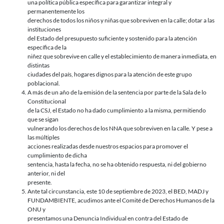
una política pública específica para garantizar integral y
permanentemente los
derechos de todos los niños y niñas que sobreviven en la calle; dotar a las
instituciones
del Estado del presupuesto suficiente y sostenido para la atención
específica de la
niñez que sobrevive en calle y el establecimiento de manera inmediata, en
distintas
ciudades del país, hogares dignos para la atención de este grupo
poblacional.
A más de un año de la emisión de la sentencia por parte de la Sala de lo
Constitucional
de la CSJ, el Estado no ha dado cumplimiento a la misma, permitiendo
que se sigan
vulnerando los derechos de los NNA que sobreviven en la calle. Y pese a
las múltiples
acciones realizadas desde nuestros espacios para promover el
cumplimiento de dicha
sentencia, hasta la fecha, no se ha obtenido respuesta, ni del gobierno
anterior, ni del
presente.
Ante tal circunstancia, este 10 de septiembre de 2023, el BED, MADJ y
FUNDAMBIENTE, acudimos ante el Comité de Derechos Humanos de la
ONU y
presentamos una Denuncia Individual en contra del Estado de