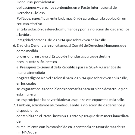
Honduras, por violentar
obligaciones y derechos contenidos en el Pacto Internacional de
Derechos Civiles y
Políticos, específicamente la obligación de garantizar a la población un
recurso efectivo
ante la violación de derechos humanos y por la violación de los derechos
a la vida e
integridad personal de los NNA que sobreviven en la calle.
En dicha Denuncia le solicitamos al Comité de Derechos Humanos que
como medida
provisional instruya al Estado de Honduras para que destine
presupuesto suficiente en
el Presupuesto General de la República para el 2024, y garantice de
manera inmediata
hogares dignos a nivel nacional para los NNA que sobreviven en la calle,
en los cuales
se les garantice las condiciones necesarias para su pleno desarrollo y de
esta manera
se les proteja de las adversidades a las que se ven expuestos en la calle.
También, solicitamos al Comité que ante la violación de los derechos y
disposiciones
contenidas en el Pacto, instruya al Estado para que de manera inmediata
de
cumplimiento con lo establecido en la sentencia en favor de más de 15
mil NNA que