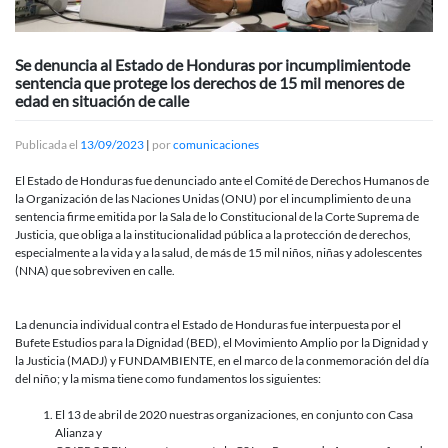
Se denuncia al Estado de Honduras por incumplimientode
sentencia que protege los derechos de 15 mil menores de
edad en situación de calle
Publicada el
13/09/2023
|
por
comunicaciones
El Estado de Honduras fue denunciado ante el Comité de Derechos Humanos de
la Organización de las Naciones Unidas (ONU) por el incumplimiento de una
sentencia firme emitida por la Sala de lo Constitucional de la Corte Suprema de
Justicia, que obliga a la institucionalidad pública a la protección de derechos,
especialmente a la vida y a la salud, de más de 15 mil niños, niñas y adolescentes
(NNA) que sobreviven en calle.
La denuncia individual contra el Estado de Honduras fue interpuesta por el
Bufete Estudios para la Dignidad (BED), el Movimiento Amplio por la Dignidad y
la Justicia (MADJ) y FUNDAMBIENTE, en el marco de la conmemoración del día
del niño; y la misma tiene como fundamentos los siguientes:
El 13 de abril de 2020 nuestras organizaciones, en conjunto con Casa
Alianza y