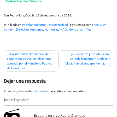
¡Hasta la Dignidad Siempre!
San Pedro Sula, Cortés, 12 de septiembre de 2023.
Publicada en
Posicionamientos
,
Uncategorized
|
Etiquetada como
analisis y
opinion
,
Derechos Humanos
,
Honduras
,
MADJ Honduras
,
niñez
Navegación
En libertad se defenderá líder
¡202 años de gritos de sirena,
campesino del Aguán falsamente
colonialismo interno y de una
de
acusado por el Ministerio Público
falacia llamada independencia!
de Honduras.
entradas
Dejar una respuesta
Lo siento, debes estar
conectado
para publicar un comentario.
Radio Dignidad
Escucha en vivo Radio Dignidad