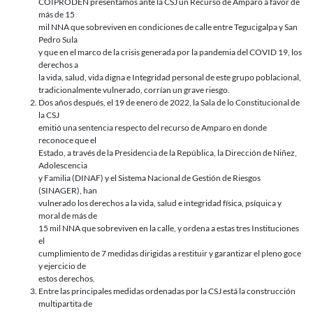
COIPRODEN presentamos ante la CSJ un Recurso de Amparo a favor de
más de 15
mil NNA que sobreviven en condiciones de calle entre Tegucigalpa y San
Pedro Sula
y que en el marco de la crisis generada por la pandemia del COVID 19, los
derechos a
la vida, salud, vida digna e Integridad personal de este grupo poblacional,
tradicionalmente vulnerado, corrían un grave riesgo.
Dos años después, el 19 de enero de 2022, la Sala de lo Constitucional de
la CSJ
emitió una sentencia respecto del recurso de Amparo en donde
reconoce que el
Estado, a través de la Presidencia de la República, la Dirección de Niñez,
Adolescencia
y Familia (DINAF) y el Sistema Nacional de Gestión de Riesgos
(SINAGER), han
vulnerado los derechos a la vida, salud e integridad física, psíquica y
moral de más de
15 mil NNA que sobreviven en la calle, y ordena a estas tres Instituciones
el
cumplimiento de 7 medidas dirigidas a restituir y garantizar el pleno goce
y ejercicio de
estos derechos.
Entre las principales medidas ordenadas por la CSJ está la construcción
multipartita de