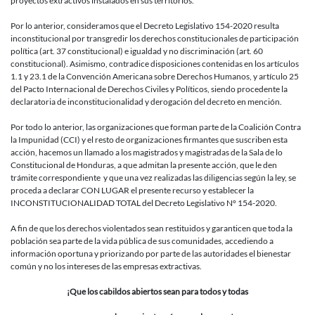
proyectos extractivos instalados en sus territorios.
Por lo anterior, consideramos que el Decreto Legislativo 154-2020 resulta
inconstitucional por transgredir los derechos constitucionales de participación
política (art. 37 constitucional) e igualdad y no discriminación (art. 60
constitucional). Asimismo, contradice disposiciones contenidas en los artículos
1.1 y 23.1 de la Convención Americana sobre Derechos Humanos, y artículo 25
del Pacto Internacional de Derechos Civiles y Políticos, siendo procedente la
declaratoria de inconstitucionalidad y derogación del decreto en mención.
Por todo lo anterior, las organizaciones que forman parte de la Coalición Contra
la Impunidad (CCI) y el resto de organizaciones firmantes que suscriben esta
acción, hacemos un llamado a los magistrados y magistradas de la Sala de lo
Constitucional de Honduras, a que admitan la presente acción, que le den
trámite correspondiente y que una vez realizadas las diligencias según la ley, se
proceda a declarar CON LUGAR el presente recurso y establecer la
INCONSTITUCIONALIDAD TOTAL del Decreto Legislativo N° 154-2020.
A fin de que los derechos violentados sean restituidos y garanticen que toda la
población sea parte de la vida pública de sus comunidades, accediendo a
información oportuna y priorizando por parte de las autoridades el bienestar
común y no los intereses de las empresas extractivas.
¡Que los cabildos abiertos sean para todos y todas