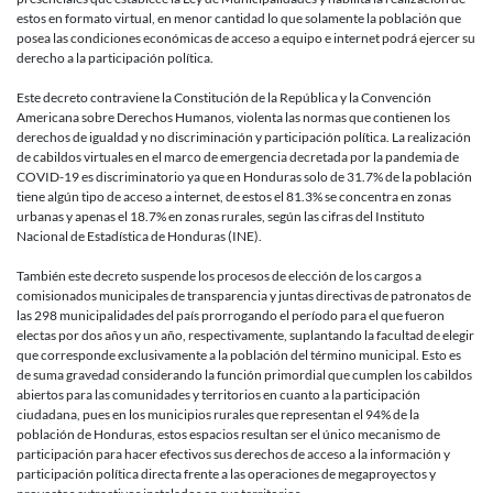
decreto
estos en formato virtual, en menor cantidad lo que solamente la población que
que
posea las condiciones económicas de acceso a equipo e internet podrá ejercer su
restringe
derecho a la participación política.
y
discrimina
Este decreto contraviene la Constitución de la República y la Convención
la
Americana sobre Derechos Humanos, violenta las normas que contienen los
participac
derechos de igualdad y no discriminación y participación política. La realización
política
de cabildos virtuales en el marco de emergencia decretada por la pandemia de
en
COVID-19 es discriminatorio ya que en Honduras solo de 31.7% de la población
el
tiene algún tipo de acceso a internet, de estos el 81.3% se concentra en zonas
marco
urbanas y apenas el 18.7% en zonas rurales, según las cifras del Instituto
del
Nacional de Estadística de Honduras (INE).
extractivi
y
También este decreto suspende los procesos de elección de los cargos a
el
comisionados municipales de transparencia y juntas directivas de patronatos de
uso
las 298 municipalidades del país prorrogando el período para el que fueron
de
electas por dos años y un año, respectivamente, suplantando la facultad de elegir
poderes
que corresponde exclusivamente a la población del término municipal. Esto es
de
de suma gravedad considerando la función primordial que cumplen los cabildos
emergenci
abiertos para las comunidades y territorios en cuanto a la participación
en
ciudadana, pues en los municipios rurales que representan el 94% de la
Honduras
población de Honduras, estos espacios resultan ser el único mecanismo de
participación para hacer efectivos sus derechos de acceso a la información y
participación política directa frente a las operaciones de megaproyectos y