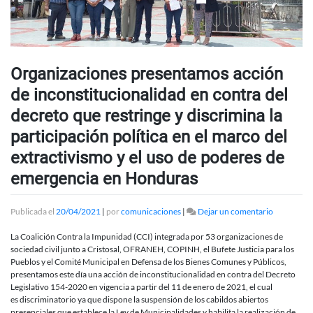
Organizaciones presentamos acción
de inconstitucionalidad en contra del
decreto que restringe y discrimina la
participación política en el marco del
extractivismo y el uso de poderes de
emergencia en Honduras
en
Publicada el
20/04/2021
|
por
comunicaciones
|
Dejar un comentario
Organizac
presentam
La Coalición Contra la Impunidad (CCI) integrada por 53 organizaciones de
acción
sociedad civil junto a Cristosal, OFRANEH, COPINH, el Bufete Justicia para los
de
Pueblos y el Comité Municipal en Defensa de los Bienes Comunes y Públicos,
inconstitu
presentamos este día una acción de inconstitucionalidad en contra del Decreto
en
Legislativo 154-2020 en vigencia a partir del 11 de enero de 2021, el cual
contra
es discriminatorio ya que dispone la suspensión de los cabildos abiertos
del
presenciales que establece la Ley de Municipalidades y habilita la realización de