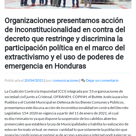
Organizaciones presentamos acción
de inconstitucionalidad en contra del
decreto que restringe y discrimina la
participación política en el marco del
extractivismo y el uso de poderes de
emergencia en Honduras
en
Publicada el
20/04/2021
|
por
comunicaciones
|
Dejar un comentario
Organizac
presentam
La Coalición Contra la Impunidad (CCI) integrada por 53 organizaciones de
acción
sociedad civil junto a Cristosal, OFRANEH, COPINH, el Bufete Justicia para los
de
Pueblos y el Comité Municipal en Defensa de los Bienes Comunes y Públicos,
inconstitu
presentamos este día una acción de inconstitucionalidad en contra del Decreto
en
Legislativo 154-2020 en vigencia a partir del 11 de enero de 2021, el cual
contra
es discriminatorio ya que dispone la suspensión de los cabildos abiertos
del
presenciales que establece la Ley de Municipalidades y habilita la realización de
decreto
estos en formato virtual, en menor cantidad lo que solamente la población que
que
posea las condiciones económicas de acceso a equipo e internet podrá ejercer su