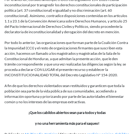
inconstitucional por transgredir los derechos constitucionales de participación
política (art. 37 constitucional) e igualdad y no discriminación (art. 60
constitucional). Asimismo, contradice disposiciones contenidas en los artículos
1.1 y 23.1 de la Convención Americana sobre Derechos Humanos, y artículo 25
del Pacto Internacional de Derechos Civiles y Políticos, siendo procedente la
declaratoria de inconstitucionalidad y derogación del decreto en mención.
Por todo lo anterior, las organizaciones que forman parte de la Coalición Contra
la Impunidad (CCI) y el resto de organizaciones firmantes que suscriben esta
acción, hacemos un llamado a los magistrados y magistradas de la Sala de lo
Constitucional de Honduras, a que admitan la presente acción, que le den
trámite correspondiente y que una vez realizadas las diligencias según la ley, se
proceda a declarar CON LUGAR el presente recurso y establecer la
INCONSTITUCIONALIDAD TOTAL del Decreto Legislativo N° 154-2020.
A fin de que los derechos violentados sean restituidos y garanticen que toda la
población sea parte de la vida pública de sus comunidades, accediendo a
información oportuna y priorizando por parte de las autoridades el bienestar
común y no los intereses de las empresas extractivas.
¡Que los cabildos abiertos sean para todos y todas
y no una herramienta más para el saqueo!