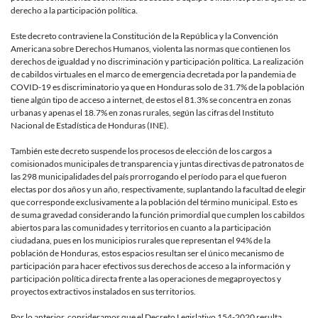
restringe
derecho a la participación política.
y
discrimina
Este decreto contraviene la Constitución de la República y la Convención
la
Americana sobre Derechos Humanos, violenta las normas que contienen los
participac
derechos de igualdad y no discriminación y participación política. La realización
política
de cabildos virtuales en el marco de emergencia decretada por la pandemia de
en
COVID-19 es discriminatorio ya que en Honduras solo de 31.7% de la población
el
tiene algún tipo de acceso a internet, de estos el 81.3% se concentra en zonas
marco
urbanas y apenas el 18.7% en zonas rurales, según las cifras del Instituto
del
Nacional de Estadística de Honduras (INE).
extractivi
y
También este decreto suspende los procesos de elección de los cargos a
el
comisionados municipales de transparencia y juntas directivas de patronatos de
uso
las 298 municipalidades del país prorrogando el período para el que fueron
de
electas por dos años y un año, respectivamente, suplantando la facultad de elegir
poderes
que corresponde exclusivamente a la población del término municipal. Esto es
de
de suma gravedad considerando la función primordial que cumplen los cabildos
emergenci
abiertos para las comunidades y territorios en cuanto a la participación
en
ciudadana, pues en los municipios rurales que representan el 94% de la
Honduras
población de Honduras, estos espacios resultan ser el único mecanismo de
participación para hacer efectivos sus derechos de acceso a la información y
participación política directa frente a las operaciones de megaproyectos y
proyectos extractivos instalados en sus territorios.
Por lo anterior, consideramos que el Decreto Legislativo 154-2020 resulta