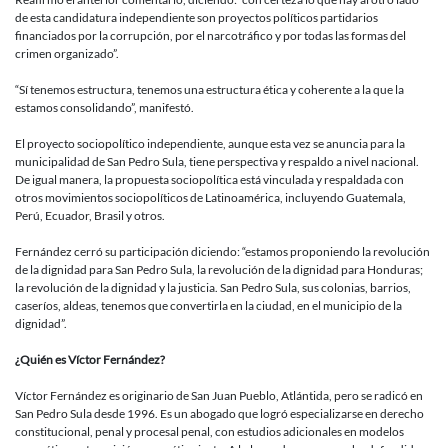
de esta candidatura independiente son proyectos políticos partidarios
financiados por la corrupción, por el narcotráfico y por todas las formas del
crimen organizado”.
“Sí tenemos estructura, tenemos una estructura ética y coherente a la que la
estamos consolidando”, manifestó.
El proyecto sociopolítico independiente, aunque esta vez se anuncia para la
municipalidad de San Pedro Sula, tiene perspectiva y respaldo a nivel nacional.
De igual manera, la propuesta sociopolítica está vinculada y respaldada con
otros movimientos sociopolíticos de Latinoamérica, incluyendo Guatemala,
Perú, Ecuador, Brasil y otros.
Fernández cerró su participación diciendo: “estamos proponiendo la revolución
de la dignidad para San Pedro Sula, la revolución de la dignidad para Honduras;
la revolución de la dignidad y la justicia. San Pedro Sula, sus colonias, barrios,
caseríos, aldeas, tenemos que convertirla en la ciudad, en el municipio de la
dignidad”.
¿Quién es Víctor Fernández?
Víctor Fernández es originario de San Juan Pueblo, Atlántida, pero se radicó en
San Pedro Sula desde 1996. Es un abogado que logró especializarse en derecho
constitucional, penal y procesal penal, con estudios adicionales en modelos