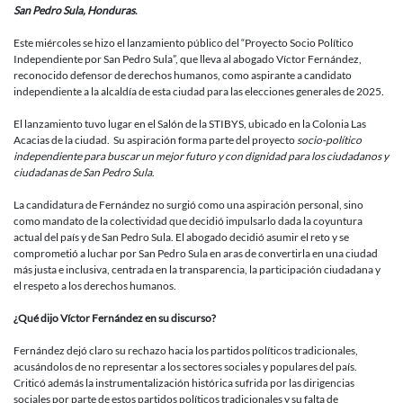
Fernández
San Pedro Sula, Honduras
.
tras
anunciar
Este miércoles se hizo el lanzamiento público del “Proyecto Socio Político
candidatu
Independiente por San Pedro Sula”, que lleva al abogado Víctor Fernández,
a
reconocido defensor de derechos humanos, como aspirante a candidato
alcalde
independiente a la alcaldía de esta ciudad para las elecciones generales de 2025.
de
San
El lanzamiento tuvo lugar en el Salón de la STIBYS, ubicado en la Colonia Las
Pedro
Acacias de la ciudad. Su aspiración forma parte del proyecto
socio-político
Sula:
independiente para buscar un mejor futuro y con dignidad para los ciudadanos y
«Lo
ciudadanas de San Pedro Sula
.
que
hay
La candidatura de Fernández no surgió como una aspiración personal, sino
al
como mandato de la colectividad que decidió impulsarlo dada la coyuntura
otro
actual del país y de San Pedro Sula. El abogado decidió asumir el reto y se
lado
comprometió a luchar por San Pedro Sula en aras de convertirla en una ciudad
de
más justa e inclusiva, centrada en la transparencia, la participación ciudadana y
esta
el respeto a los derechos humanos.
candidatu
independi
¿Qué dijo Víctor Fernández en su discurso?
son
proyectos
Fernández dejó claro su rechazo hacia los partidos políticos tradicionales,
políticos
acusándolos de no representar a los sectores sociales y populares del país.
partidarios
Criticó además la instrumentalización histórica sufrida por las dirigencias
financiado
sociales por parte de estos partidos políticos tradicionales y su falta de