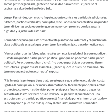
somos gente organizada, gente con capacidad para construir”, precisó el
aspirante a alcalde de San Pedro Sula.
Luego, Fernández, con mucho ímpetu, apuntó contra los partidos tradicionales:
“Ustedes, partidos verticales, corruptos, vinculados con narcotráfico, no pueden
tener dirigentes sociales que tengan un mayor compromiso con la causa, la
dignidad y la justicia de este país”.
Fernández expuso que este proyecto está planteando la derrota y el quiebre a la
clase política de este país que creen tener la varita mágica para domesticarnos.
“Vamos a derrotar las falsedades, ¿cuáles son esas falsedades? Esa que nos dicen:
´ustedes no pueden participar en política´, ¿por qué no podemos participar en
política? ¿Pero… qué nos han dicho?, ´no pueden participar porque no tienen
estructuras´, ¿y qué es esta asamblea?, ¿saben qué es lo que sí no tenemos? No
tenemos una estructura corrupta”, expuso.
“Fácilmente la gente que tiene plata en este país y que la tiene a cualquier costo,
ligada a la corrupción, al crimen y al narcotráfico, fácilmente pone plata a estos
proyectos, como ya ha sido visto, ponen plata para financiar, para pagar los
activistas de los 21 sectores de San Pedro Sula, ¿le sirve al pueblo tener una
estructura en un partido político que esté financiada por el crimen organizado y
la corrupción?, pues eso es lo que hay al otro lado”, manifestó Fernández.
Reafirmó el anterior comentario, diciendo: “con certeza lo que hay al otro lado