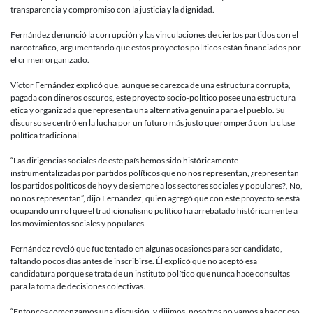
por
transparencia y compromiso con la justicia y la dignidad.
la
corrupción
Fernández denunció la corrupción y las vinculaciones de ciertos partidos con el
narcotráfi
narcotráfico, argumentando que estos proyectos políticos están financiados por
y
el crimen organizado.
crimen
organizado
Víctor Fernández explicó que, aunque se carezca de una estructura corrupta,
pagada con dineros oscuros, este proyecto socio-político posee una estructura
ética y organizada que representa una alternativa genuina para el pueblo. Su
discurso se centró en la lucha por un futuro más justo que romperá con la clase
política tradicional.
“Las dirigencias sociales de este país hemos sido históricamente
instrumentalizadas por partidos políticos que no nos representan, ¿representan
los partidos políticos de hoy y de siempre a los sectores sociales y populares?, No,
no nos representan”, dijo Fernández, quien agregó que con este proyecto se está
ocupando un rol que el tradicionalismo político ha arrebatado históricamente a
los movimientos sociales y populares.
Fernández reveló que fue tentado en algunas ocasiones para ser candidato,
faltando pocos días antes de inscribirse. Él explicó que no aceptó esa
candidatura porque se trata de un instituto político que nunca hace consultas
para la toma de decisiones colectivas.
“Entonces comenzamos una discusión, y dijimos, nosotros no vamos a hacer eso,