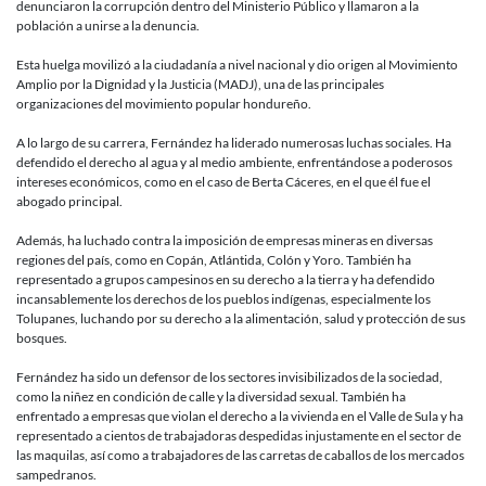
denunciaron la corrupción dentro del Ministerio Público y llamaron a la
población a unirse a la denuncia.
Esta huelga movilizó a la ciudadanía a nivel nacional y dio origen al Movimiento
Amplio por la Dignidad y la Justicia (MADJ), una de las principales
organizaciones del movimiento popular hondureño.
A lo largo de su carrera, Fernández ha liderado numerosas luchas sociales. Ha
defendido el derecho al agua y al medio ambiente, enfrentándose a poderosos
intereses económicos, como en el caso de Berta Cáceres, en el que él fue el
abogado principal.
Además, ha luchado contra la imposición de empresas mineras en diversas
regiones del país, como en Copán, Atlántida, Colón y Yoro. También ha
representado a grupos campesinos en su derecho a la tierra y ha defendido
incansablemente los derechos de los pueblos indígenas, especialmente los
Tolupanes, luchando por su derecho a la alimentación, salud y protección de sus
bosques.
Fernández ha sido un defensor de los sectores invisibilizados de la sociedad,
como la niñez en condición de calle y la diversidad sexual. También ha
enfrentado a empresas que violan el derecho a la vivienda en el Valle de Sula y ha
representado a cientos de trabajadoras despedidas injustamente en el sector de
las maquilas, así como a trabajadores de las carretas de caballos de los mercados
sampedranos.