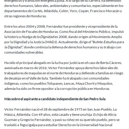
energéticos y transición energética justa. A lo largo de su carrera, ha defendido
derechos humanos, laborales, ambientales y comunitarios, especialmente en los
departamentos de Cortés, Atlántida, Colón, Yoro, Copán, Francisco Morazán y
otras regiones de Honduras.
Entre los años 2004 y 2008, Fernández fue presidente y vicepresidente de la
Asociación de Fiscales de Honduras. Como fiscal del Ministerio Público, impulsó
la histórica
Huelga de la Dignidad
en 2008, dando origen al Movimiento Amplio
por la Dignidad y la Justicia (MADJ). Actualmente, dirige el “Bufete
Estudios para
la Dignidad”
, donde continúa la defensa de derechos humanos y su trabajo con
comunidades vulnerables.
Ha sido el principal abogado en la lucha por justicia en el caso de Berta Cáceres,
asesinada en marzo de 2016; Víctor Fernández apoya derechos laborales de
trabajadores de maquilas en el norte de Honduras y defiende a familias en riesgo
de desalojo en el Valle de Sula. También ha trabajado con comunidades
indígenas, como los pueblos Tolupanes, Lencas, Maya Chortí y Misquitos,
además ha sido un firme opositor a la corrupción pública en Honduras.
Más sobre el aspirante a candidato independiente de San Pedro Sula
Víctor Fernández nació el 28 de septiembre de 1975 en San Juan Pueblo, La
Másica, Atlántida. Con 49 años, está casado y tiene una hija. Es hijo de Alicia
Guzmán y Gregorio Fernández, y pasó su niñez en su querido pueblo, pero se
trasladó a Tegucigalpa para estudiar Derecho en la Universidad Nacional