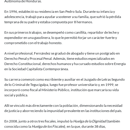
Autónoma de Honduras.
En 1996, estableció su residencia en San Pedro Sula. Durante su infancia y
adolescencia, trabajó para ayudar a sostener a su familia, que sufrió la pérdida
temprana de su padre y estaba compuesta por 8 hermanos.
En sus primeros trabajos, se desempeñó como canillita, repartidor de leche y
expendedor en una gasolinera, lo que le permitió forjar un carácter fuerte y
comprometido con el trabajo honesto.
A nivel profesional, Fernández se graduó de abogado y tiene un postgrado en
Derecho Penal y Procesal Penal. Además, tiene estudios especializados en
Derecho Constitucional, derechos humanos y ha cursado estudios sobre Energía
en la Sociedad Capitalista Contemporánea.
Su carrera comenzó como escribiente y auxiliar en el Juzgado de Letras Segundo
de lo Criminal de Tegucigalpa, luego fue profesor universitario y, en 1999, se
incorporó como fiscal al Ministerio Público, institución que marcaría su vida
social y pública.
Allí se vinculó más directamente con la población, dimensionando la necesidad
de justicia y aborreciendo la impunidad prevalente en las instituciones del país.
En 2008, junto a otros tres fiscales, impulsó la
Huelga de la Dignidad
(también
conocida como la
Huelga de los Fiscales
), en la que, durante 38 días,