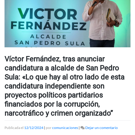
Víctor Fernández, tras anunciar
candidatura a alcalde de San Pedro
Sula: «Lo que hay al otro lado de esta
candidatura independiente son
proyectos políticos partidarios
financiados por la corrupción,
narcotráfico y crimen organizado”
en
Publicada el
12/12/2024
|
por
comunicaciones
|
Dejar un comentario
Víctor