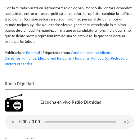
Con la mirada puesta en la transformación de San Pedro Sula, Víctor Fernández
ha decidido entrar a la arena política con un claro propósito: cambiar la política
tradicional. Su visión se basa en un compromiso personal de luchar por un
mundo mejor y ayudar a que todos vivan dignamente, ofreciendo lo mínimo
básico de dignidad. Fernández afirma que su candidatura no es individual, sino
que se siente parte y representante de una colectividad, lo que considera su
principal fortaleza.
Publicada en
Editorial
|
Etiquetada como
CandidaturaInpendiente
,
DerechosHumanos
,
EleccionesHonduras
,
Honduras
,
Politica
,
SanPedroSula
,
VíctorFernandez
Radio Dignidad
Escucha en vivo Radio Dignidad