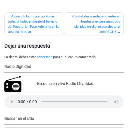
Navegación
Avanza la lucha por un Poder
Candidaturas independientes en
Judicial Independiente al Servicio
Honduras exigen igualdad y
de
del Pueblo: Un Paso Adelante en la
claridad en el proceso electoral
Justicia Popular
ante el CNE
entradas
Dejar una respuesta
Lo siento, debes estar
conectado
para publicar un comentario.
Radio Dignidad
Escucha en vivo Radio Dignidad
Buscar en el sitio