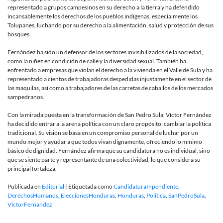
representado a grupos campesinos en su derecho a la tierra y ha defendido
incansablemente los derechos de los pueblos indígenas, especialmente los
Tolupanes, luchando por su derecho a la alimentación, salud y protección de sus
bosques.
Fernández ha sido un defensor de los sectores invisibilizados de la sociedad,
como la niñez en condición de calle y la diversidad sexual. También ha
enfrentado a empresas que violan el derecho a la vivienda en el Valle de Sula y ha
representado a cientos de trabajadoras despedidas injustamente en el sector de
las maquilas, así como a trabajadores de las carretas de caballos de los mercados
sampedranos.
Con la mirada puesta en la transformación de San Pedro Sula, Víctor Fernández
ha decidido entrar a la arena política con un claro propósito: cambiar la política
tradicional. Su visión se basa en un compromiso personal de luchar por un
mundo mejor y ayudar a que todos vivan dignamente, ofreciendo lo mínimo
básico de dignidad. Fernández afirma que su candidatura no es individual, sino
que se siente parte y representante de una colectividad, lo que considera su
principal fortaleza.
Publicada en
Editorial
|
Etiquetada como
CandidaturaInpendiente
,
DerechosHumanos
,
EleccionesHonduras
,
Honduras
,
Politica
,
SanPedroSula
,
VíctorFernandez