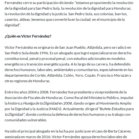
Fernández cerró su participación diciendo: “estamos proponiendo la revolución
de la dignidad para San Pedro Sula, la revolución de la dignidad para Honduras;
la revolución de la dignidad y la justicia. San Pedro Sula, sus colonias, barrios,
caseríos, aldeas, tenemos que convertirla en la ciudad, en el municipio de la
dignidad”.
¿Quién es Víctor Fernández?
Víctor Fernández es originario de San Juan Pueblo, Atlántida, pero se radicó en
San Pedro Sula desde 1996. Es un abogado que logró especializarse en derecho
constitucional, penal y procesal penal, con estudios adicionales en modelos
energéticos y transición energética justa. A lo largo de su carrera, ha defendido
derechos humanos, laborales, ambientales y comunitarios, especialmente en los
departamentos de Cortés, Atlántida, Colón, Yoro, Copán, Francisco Morazán y
otras regiones de Honduras.
Entre los años 2004 y 2008, Fernández fue presidente y vicepresidente de la
Asociación de Fiscales de Honduras. Como fiscal del Ministerio Público, impulsó
la histórica
Huelga de la Dignidad
en 2008, dando origen al Movimiento Amplio
por la Dignidad y la Justicia (MADJ). Actualmente, dirige el “Bufete
Estudios para
la Dignidad”
, donde continúa la defensa de derechos humanos y su trabajo con
comunidades vulnerables.
Ha sido el principal abogado en la lucha por justicia en el caso de Berta Cáceres,
asesinada en marzo de 2016; Víctor Fernández apoya derechos laborales de