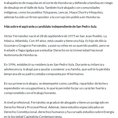
trabajadores de maquilas en el norte de Honduras y defiende a familias en riesgo
de desalojo en el Valle de Sula. También ha trabajado con comunidades
indígenas, como los pueblos Tolupanes, Lencas, Maya Chortí y Misquitos,
además ha sido un firme opositor a la corrupción pública en Honduras.
Más sobre el aspirante a candidato independiente de San Pedro Sula
Víctor Fernández nació el 28 de septiembre de 1975 en San Juan Pueblo, La
Másica, Atlántida. Con 49 años, está casado y tiene una hija. Es hijo de Alicia
Guzmán y Gregorio Fernández, y pasó su niñez en su querido pueblo, pero se
trasladó a Tegucigalpa para estudiar Derecho en la Universidad Nacional
Autónoma de Honduras.
En 1996, estableció su residencia en San Pedro Sula. Durante su infancia y
adolescencia, trabajó para ayudar a sostener a su familia, que sufrió la pérdida
temprana de su padre y estaba compuesta por 8 hermanos.
En sus primeros trabajos, se desempeñó como canillita, repartidor de leche y
expendedor en una gasolinera, lo que le permitió forjar un carácter fuerte y
comprometido con el trabajo honesto.
A nivel profesional, Fernández se graduó de abogado y tiene un postgrado en
Derecho Penal y Procesal Penal. Además, tiene estudios especializados en
Derecho Constitucional, derechos humanos y ha cursado estudios sobre Energía
en la Sociedad Capitalista Contemporánea.