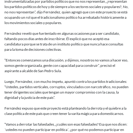
instrumentalizadas por partidos políticos que no nos representan, ¿representan
los partidos políticos de hoy y de siempre a los sectores sociales y populares?, No,
no nos representan”, dijo Fernández, quien agregó que con este proyecto se está
ocupando un rol que el tradicionalismo político ha arrebatado históricamente a
los movimientos sociales y populares.
Fernández reveló que fue tentado en algunas ocasiones para ser candidato,
faltando pocos días antes de inscribirse. Él explicó que no aceptó esa
candidatura porque se trata de un instituto político que nunca hace consultas
para la toma de decisiones colectivas.
“Entonces comenzamos una discusión, y dijimos, nosotros no vamos a hacer eso,
somos gente organizada, gente con capacidad para construir”, precisó el
aspirante a alcalde de San Pedro Sula.
Luego, Fernández, con mucho ímpetu, apuntó contra los partidos tradicionales:
“Ustedes, partidos verticales, corruptos, vinculados con narcotráfico, no pueden
tener dirigentes sociales que tengan un mayor compromiso con la causa, la
dignidad y la justicia de este país”.
Fernández expuso que este proyecto está planteando la derrota y el quiebre a la
clase política de este país que creen tener la varita mágica para domesticarnos.
“Vamos a derrotar las falsedades, ¿cuáles son esas falsedades? Esa que nos dicen:
´ustedes no pueden participar en política´, ¿por qué no podemos participar en