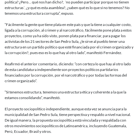
política? ¿Pero… qué nos han dicho?, ´no pueden participar porque no tienen
estructuras´, ¿y qué es esta asamblea?, ¿saben qué es lo que sí no tenemos? No
tenemos una estructura corrupta”, expuso.
“Fácilmente la gente que tiene plata en este país y que la tiene a cualquier costo,
ligada a la corrupción, al crimen y al narcotráfico, fácilmente pone plata a estos
proyectos, como ya ha sido visto, ponen plata para financiar, para pagar los
activistas de los 21 sectores de San Pedro Sula, ¿le sirve al pueblo tener una
estructura en un partido político que esté financiada por el crimen organizado y
la corrupción?, pues eso es lo que hay al otro lado”, manifestó Fernández.
Reafirmó el anterior comentario, diciendo: “con certeza lo que hay al otro lado
de esta candidatura independiente son proyectos políticos partidarios
financiados por la corrupción, por el narcotráfico y por todas las formas del
crimen organizado”.
“Sí tenemos estructura, tenemos una estructura ética y coherente a la que la
estamos consolidando”, manifestó.
El proyecto sociopolítico independiente, aunque esta vez se anuncia para la
municipalidad de San Pedro Sula, tiene perspectiva y respaldo a nivel nacional.
De igual manera, la propuesta sociopolítica está vinculada y respaldada con
otros movimientos sociopolíticos de Latinoamérica, incluyendo Guatemala,
Perú, Ecuador, Brasil y otros.