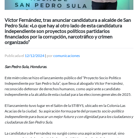
Víctor Fernández, tras anunciar candidatura a alcalde de San
Pedro Sula: «Lo que hay al otro lado de esta candidatura
independiente son proyectos políticos partidarios
financiados por la corrupción, narcotráfico y crimen
organizado”
Publicada el
12/12/2024
|
por
comunicaciones
San Pedro Sula, Honduras
.
Este miércoles se hizo el lanzamiento público del “Proyecto Socio Político
Independiente por San Pedro Sula”, que lleva al abogado Víctor Fernández,
reconocido defensor de derechos humanos, como aspirante a candidato
independiente a la alcaldía de esta ciudad para las elecciones generales de 2025.
El lanzamiento tuvo lugar en el Salón de la STIBYS, ubicado en la Colonia Las
Acacias de la ciudad. Su aspiración forma parte del proyecto
socio-político
independiente para buscar un mejor futuro y con dignidad para los ciudadanos y
ciudadanas de San Pedro Sula
.
La candidatura de Fernández no surgió como una aspiración personal, sino