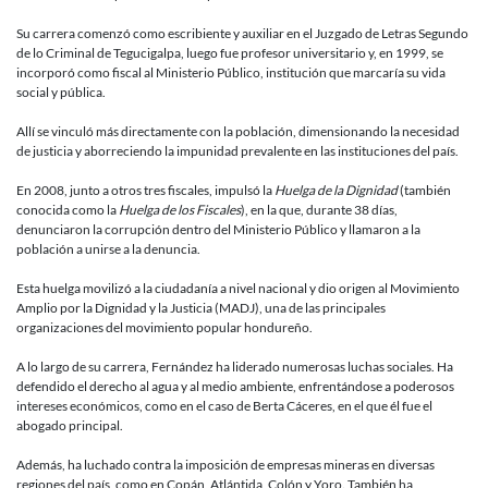
Su carrera comenzó como escribiente y auxiliar en el Juzgado de Letras Segundo
de lo Criminal de Tegucigalpa, luego fue profesor universitario y, en 1999, se
incorporó como fiscal al Ministerio Público, institución que marcaría su vida
social y pública.
Allí se vinculó más directamente con la población, dimensionando la necesidad
de justicia y aborreciendo la impunidad prevalente en las instituciones del país.
En 2008, junto a otros tres fiscales, impulsó la
Huelga de la Dignidad
(también
conocida como la
Huelga de los Fiscales
), en la que, durante 38 días,
denunciaron la corrupción dentro del Ministerio Público y llamaron a la
población a unirse a la denuncia.
Esta huelga movilizó a la ciudadanía a nivel nacional y dio origen al Movimiento
Amplio por la Dignidad y la Justicia (MADJ), una de las principales
organizaciones del movimiento popular hondureño.
A lo largo de su carrera, Fernández ha liderado numerosas luchas sociales. Ha
defendido el derecho al agua y al medio ambiente, enfrentándose a poderosos
intereses económicos, como en el caso de Berta Cáceres, en el que él fue el
abogado principal.
Además, ha luchado contra la imposición de empresas mineras en diversas
regiones del país, como en Copán, Atlántida, Colón y Yoro. También ha