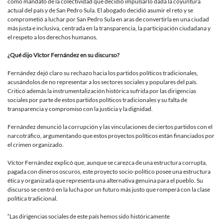
como mandato de la colectividad que decidió impulsarlo dada la coyuntura
actual del país y de San Pedro Sula. El abogado decidió asumir el reto y se
comprometió a luchar por San Pedro Sula en aras de convertirla en una ciudad
más justa e inclusiva, centrada en la transparencia, la participación ciudadana y
el respeto a los derechos humanos.
¿Qué dijo Víctor Fernández en su discurso?
Fernández dejó claro su rechazo hacia los partidos políticos tradicionales,
acusándolos de no representar a los sectores sociales y populares del país.
Criticó además la instrumentalización histórica sufrida por las dirigencias
sociales por parte de estos partidos políticos tradicionales y su falta de
transparencia y compromiso con la justicia y la dignidad.
Fernández denunció la corrupción y las vinculaciones de ciertos partidos con el
narcotráfico, argumentando que estos proyectos políticos están financiados por
el crimen organizado.
Víctor Fernández explicó que, aunque se carezca de una estructura corrupta,
pagada con dineros oscuros, este proyecto socio-político posee una estructura
ética y organizada que representa una alternativa genuina para el pueblo. Su
discurso se centró en la lucha por un futuro más justo que romperá con la clase
política tradicional.
“Las dirigencias sociales de este país hemos sido históricamente