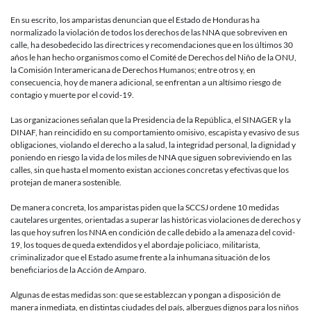
ante
En su escrito, los amparistas denuncian que el Estado de Honduras ha
riesgo
normalizado la violación de todos los derechos de las NNA que sobreviven en
de
calle, ha desobedecido las directrices y recomendaciones que en los últimos 30
muerte
años le han hecho organismos como el Comité de Derechos del Niño de la ONU,
por
la Comisión Interamericana de Derechos Humanos; entre otros y, en
COVID-
consecuencia, hoy de manera adicional, se enfrentan a un altísimo riesgo de
19
contagio y muerte por el covid-19.
Las organizaciones señalan que la Presidencia de la República, el SINAGER y la
DINAF, han reincidido en su comportamiento omisivo, escapista y evasivo de sus
obligaciones, violando el derecho a la salud, la integridad personal, la dignidad y
poniendo en riesgo la vida de los miles de NNA que siguen sobreviviendo en las
calles, sin que hasta el momento existan acciones concretas y efectivas que los
protejan de manera sostenible.
De manera concreta, los amparistas piden que la SCCSJ ordene 10 medidas
cautelares urgentes, orientadas a superar las históricas violaciones de derechos y
las que hoy sufren los NNA en condición de calle debido a la amenaza del covid-
19, los toques de queda extendidos y el abordaje policiaco, militarista,
criminalizador que el Estado asume frente a la inhumana situación de los
beneficiarios de la Acción de Amparo.
Algunas de estas medidas son: que se establezcan y pongan a disposición de
manera inmediata, en distintas ciudades del país, albergues dignos para los niños