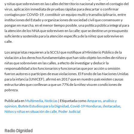
y niñas que sobreviven en las calles del territorio nacional y eviten el contagio del
virus, aplicación inmediata de pruebas rápidas para descartar o confirmar
contagios por COVID-19, constituir un equipo multi y transdisciplinario, entre
instituciones del Estado y organizaciones de sociedad civil que consensuen y
pongan en marcha, en el menor tiempo posible, una política pública integral para
la atención de los NNA que sobreviven en la calle; que se destine un presupuesto
suficiente y sostenido para la atención específica de la niñez que sobrevive en
calle.
Los amparistas requieren a la SCCSJ que notifique al Ministerio Público de la
violación a los derechos fundamentales que han sido objeto los miles de niños y
niñas que sobreviven en las calles, a efecto de investigar y deducir la
responsabilidad a los funcionarios y funcionarias que por acción u omisión
fueron autores o partícipes de esas violaciones. El Fondo de las Naciones Unidas
para la infancia (UNICEF), afirmó en 2017 que en nuestro país existen causas
estructurales que conllevan a que un 77% de la niñez viva en condiciones de
pobreza.
Publicada en
Multimedia
,
Noticias
|
Etiquetada como
Amparos
,
analisis y
opinion
,
Bufete Estudios para la Dignidad
,
Covid-19 Honduras
,
destacadas
,
Niños y niñas en situación de calle
,
Poder Judicial
Radio Dignidad