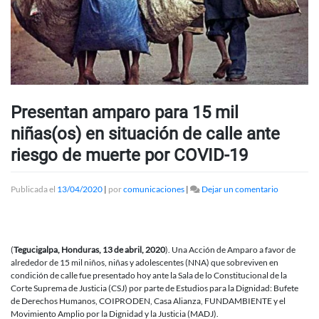
Presentan amparo para 15 mil
niñas(os) en situación de calle ante
riesgo de muerte por COVID-19
en
Publicada el
13/04/2020
|
por
comunicaciones
|
Dejar un comentario
Presentan
amparo
para
15
(
Tegucigalpa, Honduras, 13 de abril, 2020
). Una Acción de Amparo a favor de
mil
alrededor de 15 mil niños, niñas y adolescentes (NNA) que sobreviven en
niñas(os)
condición de calle fue presentado hoy ante la Sala de lo Constitucional de la
en
Corte Suprema de Justicia (CSJ) por parte de Estudios para la Dignidad: Bufete
situación
de Derechos Humanos, COIPRODEN, Casa Alianza, FUNDAMBIENTE y el
de
Movimiento Amplio por la Dignidad y la Justicia (MADJ).
calle