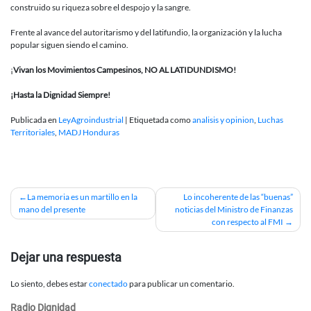
construido su riqueza sobre el despojo y la sangre.
Frente al avance del autoritarismo y del latifundio, la organización y la lucha
popular siguen siendo el camino.
¡
Vivan los Movimientos Campesinos, NO AL LATIDUNDISMO!
¡Hasta la Dignidad Siempre!
Publicada en
LeyAgroindustrial
|
Etiquetada como
analisis y opinion
,
Luchas
Territoriales
,
MADJ Honduras
Navegación
La memoria es un martillo en la
Lo incoherente de las “buenas”
mano del presente
noticias del Ministro de Finanzas
de
con respecto al FMI
entradas
Dejar una respuesta
Lo siento, debes estar
conectado
para publicar un comentario.
Radio Dignidad