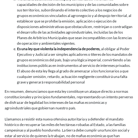
capacidades de decisión de los municipios y de las comunidades sobre
sus territorios, subordinando el interés colectivo a los negocios de
grupos económicos vinculados al agronegocio y al despojo territorial, al
establecer que se prohíbe la emisión, aplicación o ejecución de
disposiciones administrativas que obstaculicen, restrinjan o contradigan
el desarrollo de las actividades agroindustriales, incluidas las de los
Planes de Arbitrios Municipales que sean incompatibles con las licencias
de operación y ambientales vigentes.
Es una ley que violenta la independencia de poderes,
al obligar al Poder
Ejecutivo y Judicial a ser simples aplicadores o títeres de los mandatos de
grupos económicos del país, bajo una lógica imperial, convirtiendo a las
instituciones públicas en instrumentos al servicio de intereses privados.
El abuso de esta ley llega al grado de amenazar a los funcionarios a que
cualquier omisión, retardo, actuación negligente constituirá una falta
grave y generará responsabilidad personal
En resumen, denunciamos que esta ley constituye un ataque directo a normas
constitucionales y principios fundamentales, representando un intento perverso
de disfrazar de legalidad los intereses de las mafias económicas y
agroindustriales que gobiernan nuestro país.
Llamamos a resistir esta nueva ofensiva autoritaria y a defender el mandato
histórico de recuperar las miles de hectáreas robadas al Estado, a las familias
campesinas y al pueblo hondureño. La tierra debe cumplir una función social y
estar al servicio de quienes la trabajan, no de mafias económicas que han