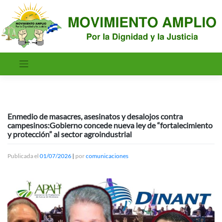
Saltar
al
contenido
Enmedio de masacres, asesinatos y desalojos contra
campesinos:Gobierno concede nueva ley de “fortalecimiento
y protección” al sector agroindustrial
Publicada el
01/07/2026
|
por
comunicaciones