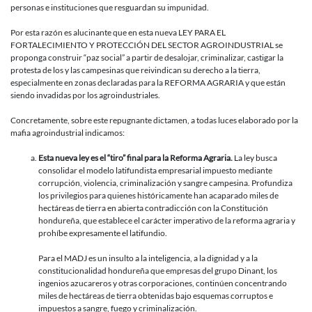
personas e instituciones que resguardan su impunidad.
Por esta razón es alucinante que en esta nueva LEY PARA EL
FORTALECIMIENTO Y PROTECCIÓN DEL SECTOR AGROINDUSTRIAL se
proponga construir “paz social” a partir de desalojar, criminalizar, castigar la
protesta de los y las campesinas que reivindican su derecho a la tierra,
especialmente en zonas declaradas para la REFORMA AGRARIA y que están
siendo invadidas por los agroindustriales.
Concretamente, sobre este repugnante dictamen, a todas luces elaborado por la
mafia agroindustrial indicamos:
Esta nueva ley es el “tiro” final para la Reforma Agraria.
La ley busca
consolidar el modelo latifundista empresarial impuesto mediante
corrupción, violencia, criminalización y sangre campesina. Profundiza
los privilegios para quienes históricamente han acaparado miles de
hectáreas de tierra en abierta contradicción con la Constitución
hondureña, que establece el carácter imperativo de la reforma agraria y
prohíbe expresamente el latifundio.
Para el MADJ es un insulto a la inteligencia, a la dignidad y a la
constitucionalidad hondureña que empresas del grupo Dinant, los
ingenios azucareros y otras corporaciones, continúen concentrando
miles de hectáreas de tierra obtenidas bajo esquemas corruptos e
impuestos a sangre, fuego y criminalización.