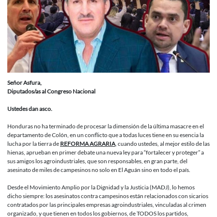
Señor Asfura,
Diputados/as al Congreso Nacional
Ustedes dan asco.
Honduras no ha terminado de procesar la dimensión de la última masacre en el
departamento de Colón, en un conflicto que a todas luces tiene en su esencia la
lucha por la tierra de
REFORMA AGRARIA
, cuando ustedes, al mejor estilo de las
hienas, aprueban en primer debate una nueva ley para “fortalecer y proteger” a
sus amigos los agroindustriales, que son responsables, en gran parte, del
asesinato de miles de campesinos no solo en El Aguán sino en todo el país.
Desde el Movimiento Amplio por la Dignidad y la Justicia (MADJ), lo hemos
dicho siempre: los asesinatos contra campesinos están relacionados con sicarios
contratados por las principales empresas agroindustriales, vinculadas al crimen
organizado, y que tienen en todos los gobiernos, de TODOS los partidos,