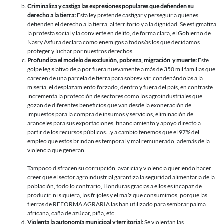
Criminaliza y castiga las expresiones populares que defienden su
derecho a la tierra:
Esta ley pretende castigar y perseguir a quienes
defienden el derecho a la tierra, al territorio y a la dignidad. Se estigmatiza
la protesta social y la convierte en delito, de forma clara, el Gobierno de
Nasry Asfura declara como enemigos a todos/as los que decidamos
proteger y luchar por nuestros derechos.
Profundiza el modelo de exclusión, pobreza, migración y muerte:
Este
golpe legislativo deja por fuera nuevamente a más de 350 mil familias que
carecen de una parcela de tierra para sobrevivir, condenándolas a la
miseria, el desplazamiento forzado, dentro y fuera del país, en contraste
incrementa la protección de sectores como los agroindustriales que
gozan de diferentes beneficios que van desde la exoneración de
impuestos para la compra de insumos y servicios, eliminación de
aranceles para sus exportaciones, financiamiento y apoyo directo a
partir de los recursos públicos…y a cambio tenemos que el 97% del
empleo que estos brindan es temporal y mal remunerado, además de la
violencia que generan.
Tampoco disfracen su corrupción, avaricia y violencia queriendo hacer
creer que el sector agroindustrial garantiza la seguridad alimentaria de la
población, todo lo contrario, Honduras gracias a ellos es incapaz de
producir, ni siquiera, los frijoles y el maíz que consumimos, porque las
tierras de REFORMA AGRARIA las han utilizado para sembrar palma
africana, caña de azúcar, piña, etc
Violenta la autonomía municipal y territorial:
Se violentan las