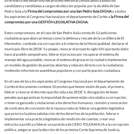
En el marco del desarrollo del proceso electoral convocamos a todos los
candidatos y candidatas a cargos de elección popular por la alcaldía de San
Pedro Sula a la
Firma del compromiso por una San Pedro Sula DIGNA
y a todos
los aspirantes al Congreso Nacional por el departamento de Cortés a
la
Firma del
compromiso por una GESTIÓN LEGISLATIVA DIGNA.
Estos compromisos, en el caso de San Pedro Sula consta de 12 peticiones
ciudadanas que abarcan temas como la defensa y rescate de la cordillera de El
Merendón, combate a la corrupción a lo interno de la Municipalidad, declarar el
municipio libre de ZEDE´S y peajes, revocar el proyecto siglo XXI que tanto daño
hace al pueblo sampedrano, liderar el proceso por recuperar el sistema de
manejo del agua potable, revocar el sistema de grúas en la ciudad e implementar
un modelo de gestión de puertas abiertas y relación directa con la ciudadanía
rindiendo informes en asambleas populares y con participación ciudadana.
En el caso de las y los aspirantes al Congreso Nacional por el departamento de
Cortés el documento contiene 10 puntos que tienen visión de país, el primero,
liderar y revocar el decreto que dio vida a las ZEDE´S, derogación de leyes
penales que garantizan la impunidad de quienes están vinculados a corrupción,
crimen organizado y violaciones a los derechos humanos, revisión y revocación
de contratos de concesión de la riqueza natural, liderar una gestión legislativa
que priorice la plena satisfacción de los derechos de la población, liderar e
implementar una práctica legislativa de rendición de cuentas, crear una
estructura jurídica y liderar una práctica de CERO TOLERANCIA a la corrupción
pública, asegurar que la elección de los próxima Corte Suprema de Justicia,