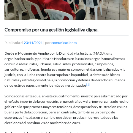
Compromiso por una gestión legislativa digna.
Publicada el
23/11/2021
|
por
comunicaciones
Desde el Movimiento Amplio por la Dignidad y la Justicia, (MADJ), una
organización social y política de Honduras en la cual nos organizamos diversas
comunidades rurales, urbanas, estudiantes, profesionales, campesinos,
agricultores, indígenas, hombres y mujeres comprometidas con la dignidad y la
justicia, con la lucha contra la corrupción e impunidad, la defensa de bienes
naturales y estratégicos del país, la promoción y defensa de derechos humanos
[1]
de colectivos especialmente los más vulnerabilizados
.
Somos conscientes que, en este crucial momento, nuestro país está marcado por
el nefasto imperio de la corrupción, el narcotráfico y el crimen organizado hecho
gobierno lo que provoca mayores tensiones, desesperación y frustración en una
buena parte de la población, pero en contraste, también es un tiempo de
esperanzas fincadas en el cambio que deben producir los resultados de las
elecciones del próximo 28 de noviembre de 2021.