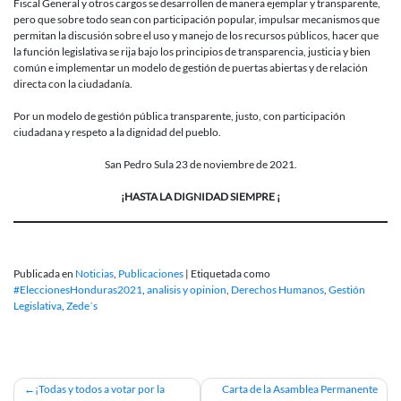
Fiscal General y otros cargos se desarrollen de manera ejemplar y transparente,
pero que sobre todo sean con participación popular, impulsar mecanismos que
permitan la discusión sobre el uso y manejo de los recursos públicos, hacer que
la función legislativa se rija bajo los principios de transparencia, justicia y bien
común e implementar un modelo de gestión de puertas abiertas y de relación
directa con la ciudadanía.
Por un modelo de gestión pública transparente, justo, con participación
ciudadana y respeto a la dignidad del pueblo.
San Pedro Sula 23 de noviembre de 2021.
¡HASTA LA DIGNIDAD SIEMPRE ¡
Publicada en
Noticias
,
Publicaciones
|
Etiquetada como
#EleccionesHonduras2021
,
analisis y opinion
,
Derechos Humanos
,
Gestión
Legislativa
,
Zede´s
Navegación
¡Todas y todos a votar por la
Carta de la Asamblea Permanente