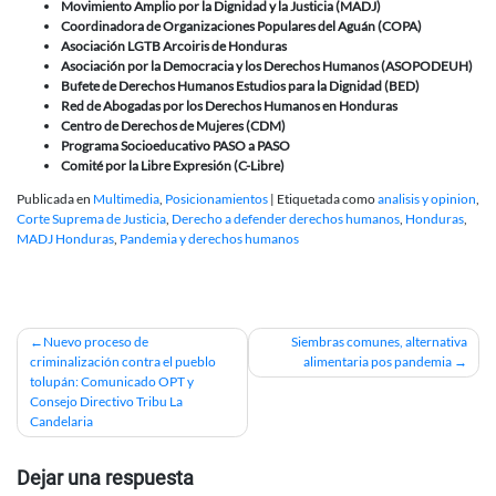
Movimiento Amplio por la Dignidad y la Justicia (MADJ)
Coordinadora de Organizaciones Populares del Aguán (COPA)
Asociación LGTB Arcoiris de Honduras
Asociación por la Democracia y los Derechos Humanos (ASOPODEUH)
Bufete de Derechos Humanos Estudios para la Dignidad (BED)
Red de Abogadas por los Derechos Humanos en Honduras
Centro de Derechos de Mujeres (CDM)
Programa Socioeducativo PASO a PASO
Comité por la Libre Expresión (C-Libre)
Publicada en
Multimedia
,
Posicionamientos
|
Etiquetada como
analisis y opinion
,
Corte Suprema de Justicia
,
Derecho a defender derechos humanos
,
Honduras
,
MADJ Honduras
,
Pandemia y derechos humanos
Navegación
Nuevo proceso de
Siembras comunes, alternativa
criminalización contra el pueblo
alimentaria pos pandemia
de
tolupán: Comunicado OPT y
Consejo Directivo Tribu La
entradas
Candelaria
Dejar una respuesta