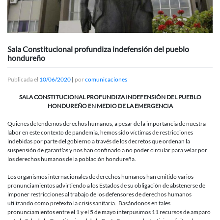
Sala Constitucional profundiza indefensión del pueblo
hondureño
Publicada el
10/06/2020
|
por
comunicaciones
SALA CONSTITUCIONAL PROFUNDIZA INDEFENSIÓN DEL PUEBLO
HONDUREÑO EN MEDIO DE LA EMERGENCIA
Quienes defendemos derechos humanos, a pesar de la importancia de nuestra
labor en este contexto de pandemia, hemos sido víctimas de restricciones
indebidas por parte del gobierno a través de los decretos que ordenan la
suspensión de garantías y nos han confinado a no poder circular para velar por
los derechos humanos de la población hondureña.
Los organismos internacionales de derechos humanos han emitido varios
pronunciamientos advirtiendo a los Estados de su obligación de abstenerse de
imponer restricciones al trabajo de los defensores de derechos humanos
utilizando como pretexto la crisis sanitaria. Basándonos en tales
pronunciamientos entre el 1 y el 5 de mayo interpusimos 11 recursos de amparo