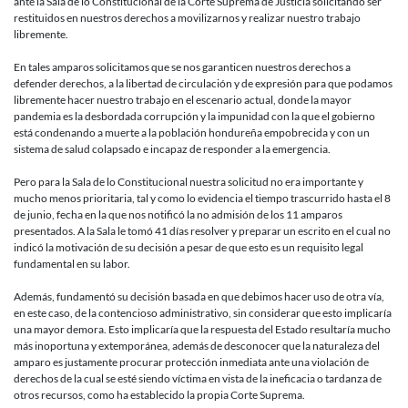
ante la Sala de lo Constitucional de la Corte Suprema de Justicia solicitando ser
restituidos en nuestros derechos a movilizarnos y realizar nuestro trabajo
libremente.
En tales amparos solicitamos que se nos garanticen nuestros derechos a
defender derechos, a la libertad de circulación y de expresión para que podamos
libremente hacer nuestro trabajo en el escenario actual, donde la mayor
pandemia es la desbordada corrupción y la impunidad con la que el gobierno
está condenando a muerte a la población hondureña empobrecida y con un
sistema de salud colapsado e incapaz de responder a la emergencia.
Pero para la Sala de lo Constitucional nuestra solicitud no era importante y
mucho menos prioritaria, tal y como lo evidencia el tiempo trascurrido hasta el 8
de junio, fecha en la que nos notificó la no admisión de los 11 amparos
presentados. A la Sala le tomó 41 días resolver y preparar un escrito en el cual no
indicó la motivación de su decisión a pesar de que esto es un requisito legal
fundamental en su labor.
Además, fundamentó su decisión basada en que debimos hacer uso de otra vía,
en este caso, de la contencioso administrativo, sin considerar que esto implicaría
una mayor demora. Esto implicaría que la respuesta del Estado resultaría mucho
más inoportuna y extemporánea, además de desconocer que la naturaleza del
amparo es justamente procurar protección inmediata ante una violación de
derechos de la cual se esté siendo víctima en vista de la ineficacia o tardanza de
otros recursos, como ha establecido la propia Corte Suprema.