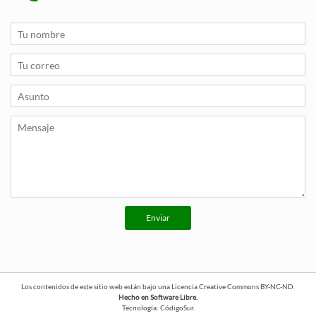
Enviar
Los contenidos de este sitio web están bajo una
Licencia Creative Commons BY-NC-ND
.
Hecho en Software Libre.
Tecnología:
CódigoSur
.