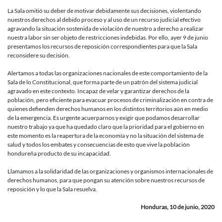
La Sala omitió su deber de motivar debidamente sus decisiones, violentando
nuestros derechos al debido proceso y al uso de un recurso judicial efectivo
agravando la situación sostenida de violación de nuestro a derecho a realizar
nuestra labor sin ser objeto de restricciones indebidas. Por ello, ayer 9 de junio
presentamos los recursos de reposición correspondientes para que la Sala
reconsidere su decisión.
Alertamos a todas las organizaciones nacionales de este comportamiento de la
Sala de lo Constitucional, que forma parte de un patrón del sistema judicial
agravado en este contexto. Incapaz de velar y garantizar derechos de la
población, pero eficiente para evacuar procesos de criminalización en contra de
quienes defienden derechos humanos en los distintos territorios aún en medio
de la emergencia. Es urgente acuerparnos y exigir que podamos desarrollar
nuestro trabajo ya que ha quedado claro que la prioridad para el gobierno en
este momento es la reapertura de la economía y no la situación del sistema de
salud y todos los embates y consecuencias de esto que vive la población
hondureña producto de su incapacidad.
Llamamos a la solidaridad de las organizaciones y organismos internacionales de
derechos humanos, para que pongan su atención sobre nuestros recursos de
reposición y lo que la Sala resuelva.
Honduras, 10 de junio, 2020