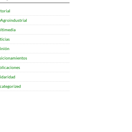
torial
yAgroindustrial
ltimedia
ticias
inión
sicionamientos
blicaciones
lidaridad
categorized