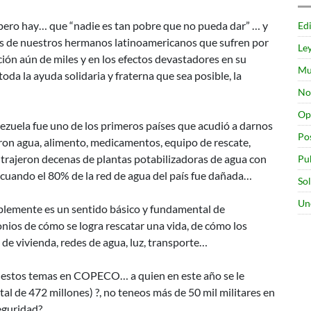
pero hay… que “nadie es tan pobre que no pueda dar” … y
Edi
 de nuestros hermanos latinoamericanos que sufren por
Le
ción aún de miles y en los efectos devastadores en su
Mu
da la ayuda solidaria y fraterna que sea posible, la
No
Op
enezuela fue uno de los primeros países que acudió a darnos
Po
eron agua, alimento, medicamentos, equipo de rescate,
 trajeron decenas de plantas potabilizadoras de agua con
Pu
 cuando el 80% de la red de agua del país fue dañada…
So
Un
plemente es un sentido básico y fundamental de
nios de cómo se logra rescatar una vida, de cómo los
de vivienda, redes de agua, luz, transporte…
 estos temas en COPECO… a quien en este año se le
l de 472 millones) ?, no teneos más de 50 mil militares en
eguridad?