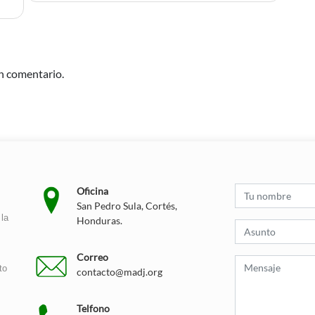
n comentario.
Oficina
San Pedro Sula, Cortés,
la
Honduras.
Correo
to
contacto@madj.org
Telfono