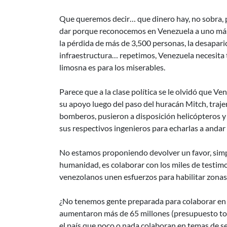
Que queremos decir… que dinero hay, no sobra, 
dar porque reconocemos en Venezuela a uno más
la pérdida de más de 3,500 personas, la desapari
infraestructura… repetimos, Venezuela necesita to
limosna es para los miserables.
Parece que a la clase política se le olvidó que V
su apoyo luego del paso del huracán Mitch, traj
bomberos, pusieron a disposición helicópteros y
sus respectivos ingenieros para echarlas a andar
No estamos proponiendo devolver un favor, sim
humanidad, es colaborar con los miles de testimo
venezolanos unen esfuerzos para habilitar zonas 
¿No tenemos gente preparada para colaborar en
aumentaron más de 65 millones (presupuesto tota
el país que poco o nada colaboran en temas de s