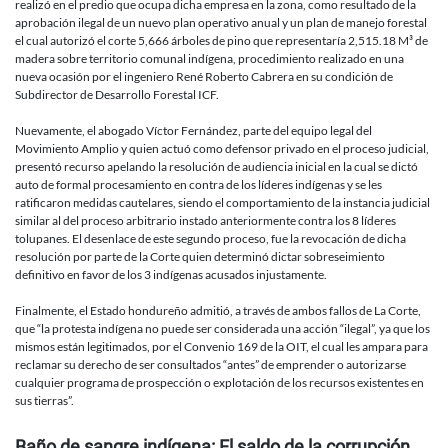
realizó en el predio que ocupa dicha empresa en la zona, como resultado de la
aprobación ilegal de un nuevo plan operativo anual y un plan de manejo forestal
el cual autorizó el corte 5,666 árboles de pino que representaría 2,515.18 M³ de
madera sobre territorio comunal indígena, procedimiento realizado en una
nueva ocasión por el ingeniero René Roberto Cabrera en su condición de
Subdirector de Desarrollo Forestal ICF.
Nuevamente, el abogado Víctor Fernández, parte del equipo legal del
Movimiento Amplio y quien actuó como defensor privado en el proceso judicial,
presentó recurso apelando la resolución de audiencia inicial en la cual se dictó
auto de formal procesamiento en contra de los líderes indígenas y se les
ratificaron medidas cautelares, siendo el comportamiento de la instancia judicial
similar al del proceso arbitrario instado anteriormente contra los 8 líderes
tolupanes. El desenlace de este segundo proceso, fue la revocación de dicha
resolución por parte de la Corte quien determinó dictar sobreseimiento
definitivo en favor de los 3 indígenas acusados injustamente.
Finalmente, el Estado hondureño admitió, a través de ambos fallos de La Corte,
que “la protesta indígena no puede ser considerada una acción “ilegal”, ya que los
mismos están legitimados, por el Convenio 169 de la OIT, el cual les ampara para
reclamar su derecho de ser consultados “antes” de emprender o autorizarse
cualquier programa de prospección o explotación de los recursos existentes en
sus tierras”.
Baño de sangre indígena: El saldo de la corrupción