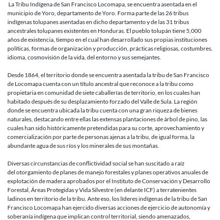
La Tribu Indígena de San Francisco Locomapa, se encuentra asentada en el
municipio de Yoro, departamento de Yoro. Forma parte de las 26 tribus
indígenas tolupanes asentadas en dicho departamento y de las 31 tribus
ancestrales tolupanes existentes en Honduras. El pueblo tolupán tiene 5,000
años de existencia, tiempo en el cual han desarrollado sus propias instituciones
políticas, formas de organización y producción, prácticas religiosas, costumbres,
idioma, cosmovisión de la vida, del entorno y sus semejantes.
Desde 1864, el territorio donde se encuentra asentada la tribu de San Francisco
de Locomapa cuenta con un título ancestral que reconoce a la tribu como
propietaria en comunidad de siete caballerías de territorio, en los cuales han
habitado después de su desplazamiento forzado del Valle de Sula. La región
donde se encuentra ubicada la tribu cuenta con una gran riqueza de bienes
naturales, destacando entre ellas las extensas plantaciones de árbol de pino, las
cuales han sido históricamente pretendidas para su corte, aprovechamiento y
comercialización por parte de personas ajenas a la tribu, de igual forma, la
abundante agua de sus ríos y los minerales de sus montañas.
Diversas circunstancias de conflictividad social se han suscitado a raíz
del otorgamiento de planes de manejo forestales y planes operativos anuales de
explotación de madera aprobados por el Instituto de Conservación y Desarrollo
Forestal, Áreas Protegidas y Vida Silvestre (en delante ICF) a terratenientes
ladinos en territorio de la tribu. Ante eso, los líderes indígenas de la tribu de San
Francisco Locomapa han ejercido diversas acciones de ejercicio de autonomía y
soberanía indígena que implican control territorial, siendo amenazados,