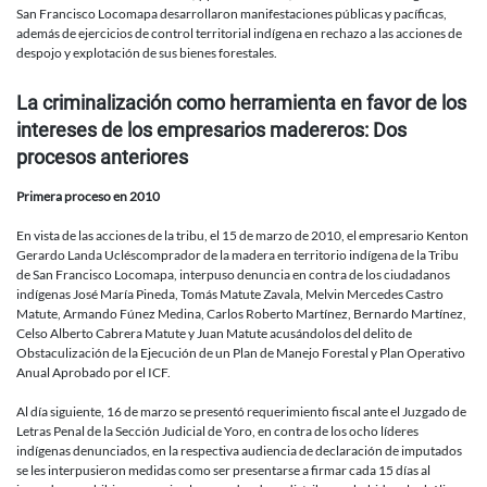
San Francisco Locomapa desarrollaron manifestaciones públicas y pacíficas,
además de ejercicios de control territorial indígena en rechazo a las acciones de
despojo y explotación de sus bienes forestales.
La criminalización como herramienta en favor de los
intereses de los empresarios madereros: Dos
procesos anteriores
Primera proceso en 2010
En vista de las acciones de la tribu, el 15 de marzo de 2010, el empresario Kenton
Gerardo Landa Ucléscomprador de la madera en territorio indígena de la Tribu
de San Francisco Locomapa, interpuso denuncia en contra de los ciudadanos
indígenas José María Pineda, Tomás Matute Zavala, Melvin Mercedes Castro
Matute, Armando Fúnez Medina, Carlos Roberto Martínez, Bernardo Martínez,
Celso Alberto Cabrera Matute y Juan Matute acusándolos del delito de
Obstaculización de la Ejecución de un Plan de Manejo Forestal y Plan Operativo
Anual Aprobado por el ICF.
Al día siguiente, 16 de marzo se presentó requerimiento fiscal ante el Juzgado de
Letras Penal de la Sección Judicial de Yoro, en contra de los ocho líderes
indígenas denunciados, en la respectiva audiencia de declaración de imputados
se les interpusieron medidas como ser presentarse a firmar cada 15 días al