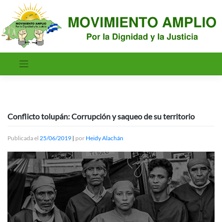
Saltar
al
contenido
Conflicto tolupán: Corrupción y saqueo de su territorio
Publicada el
25/06/2019
|
por
Heidy Alachán