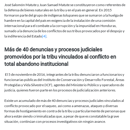
José Salomón Matute y Juan Samael Matute se constituyeron como referentes de
la defensa de bienes naturales en la tribu y en el país en general. En 2015
formaron parte del grupo de indígenas tolupanes que se sumaron a la huelga de
hambre en la capital del país en exigencia de la instalación de una comisión
internacional para el combate a la corrupción y la impunidad en Honduras,
sumado a la denuncia de los conflictos de sus tribus provocados por el despojo y
la indiferencia del Estado
[4]
.
Más de 40 denuncias y procesos judiciales
promovidos por la tribu vinculados al conflicto en
total abandono institucional
El 5 de noviembre de 2016, integrantes de la tribu denunciaron a funcionarios y
funcionarias públicas del Instituto de Conservación y Desarrollo Forestal, Áreas
Protegidas y Vida Silvestre (ICF), agentes del Ministerio Público y operadores de
justicia, quienes fueron parte en los procesos de judicialización anteriores.
Existe un acumulado de más de 40 denuncias y procesos judiciales vinculados al
conflicto provocado por el saqueo, así como a amenazas, ataques y diversas
formas de hostigamiento en contra de la tribu y particularmente de personas que
ahora están siendo criminalizadas que, a pesar de que es constatable la grave
situación, continúan con procesos investigativos sin ningún avance.