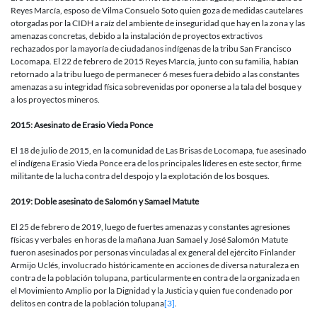
Reyes Marcía, esposo de Vilma Consuelo Soto quien goza de medidas cautelares
otorgadas por la CIDH a raíz del ambiente de inseguridad que hay en la zona y las
amenazas concretas, debido a la instalación de proyectos extractivos
rechazados por la mayoría de ciudadanos indígenas de la tribu San Francisco
Locomapa. El 22 de febrero de 2015 Reyes Marcía, junto con su familia, habían
retornado a la tribu luego de permanecer 6 meses fuera debido a las constantes
amenazas a su integridad física sobrevenidas por oponerse a la tala del bosque y
a los proyectos mineros.
2015: Asesinato de Erasio Vieda Ponce
El 18 de julio de 2015, en la comunidad de Las Brisas de Locomapa, fue asesinado
el indígena Erasio Vieda Ponce era de los principales líderes en este sector, firme
militante de la lucha contra del despojo y la explotación de los bosques.
2019: Doble asesinato de Salomón y Samael Matute
El 25 de febrero de 2019, luego de fuertes amenazas y constantes agresiones
físicas y verbales en horas de la mañana Juan Samael y José Salomón Matute
fueron asesinados por personas vinculadas al ex general del ejército Finlander
Armijo Uclés, involucrado históricamente en acciones de diversa naturaleza en
contra de la población tolupana, particularmente en contra de la organizada en
el Movimiento Amplio por la Dignidad y la Justicia y quien fue condenado por
delitos en contra de la población tolupana
[3]
.