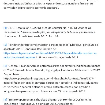
desde su instalación hasta la fecha. A pesar de eso, se mantiene firme en su
convicción de proteger el territorio ancestral.
[1]
CIDH, Resolución 12/2013. Medida Cautelar No. 416-13,
Asunto 18
miembros del Movimiento Amplio por la Dignidad y la Justicia y sus familias
.
Honduras. 19 de diciembre de 2013. Párr. 14.
[2]
“Por defender sus tierras mataron a tres tolupanes”, Diario La Prensa, 28 de
agosto de 2013. Honduras. Recuperado de:
https://www.laprensa.hn/lasultimas24/381509-97/por-defender-sus-tierras-
mataron-a-tres-tolupanes
. Último acceso 24 de junio de 2019.
[3]
“General Finlander Armijo enfrenta cargos por agredir a indígenas tolupanes
en Yoro”, Pasos de Animal Grande, Tegucigalpa, Honduras. 10 de enero de 2019.
Disponible en:
http://www.pasosdeanimalgrande.com/index.php/es/contexto/item/2377-
general-finlander-armijo-enfrenta-cargos-por-agredir-a-indigenas-tolupanes-
en-yoro/2377-general-finlander-armijo-enfrenta-cargos-por-agredir-a-
indigenas-tolupanes-en-yoro Último acceso: 27 de febrero de 2019.
[4]
“Etnia tolupán se suma a huelga de hambre en Honduras”, Criterio.hn,
Tegucigalpa Honduras, 30 de junio de 2015. Accesible en: