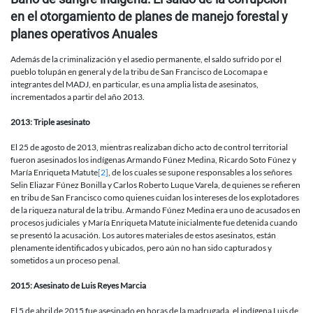
en el otorgamiento de planes de manejo forestal y
planes operativos Anuales
Además de la criminalización y el asedio permanente, el saldo sufrido por el
pueblo tolupán en general y de la tribu de San Francisco de Locomapa e
integrantes del MADJ, en particular, es una amplia lista de asesinatos,
incrementados a partir del año 2013.
2013: Triple asesinato
El 25 de agosto de 2013, mientras realizaban dicho acto de control territorial
fueron asesinados los indígenas Armando Fúnez Medina, Ricardo Soto Fúnez y
María Enriqueta Matute
[2]
, de los cuales se supone responsables a los señores
Selin Eliazar Fúnez Bonilla y Carlos Roberto Luque Varela, de quienes se refieren
en tribu de San Francisco como quienes cuidan los intereses de los explotadores
de la riqueza natural de la tribu. Armando Fúnez Medina era uno de acusados en
procesos judiciales y María Enriqueta Matute inicialmente fue detenida cuando
se presentó la acusación. Los autores materiales de estos asesinatos, están
plenamente identificados y ubicados, pero aún no han sido capturados y
sometidos a un proceso penal.
2015: Asesinato de Luis Reyes Marcia
El 5 de abril de 2015 fue asesinado en horas de la madrugada, el indígena Luis de