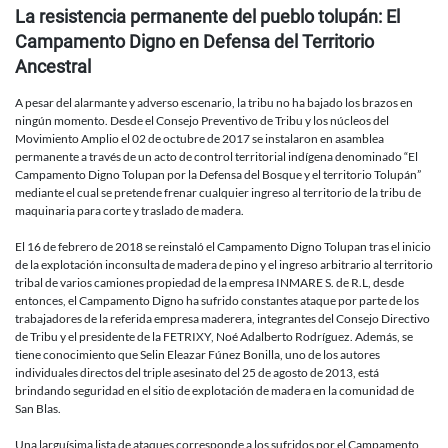
La resistencia permanente del pueblo tolupán: El
Campamento Digno en Defensa del Territorio
Ancestral
A pesar del alarmante y adverso escenario, la tribu no ha bajado los brazos en
ningún momento. Desde el Consejo Preventivo de Tribu y los núcleos del
Movimiento Amplio el 02 de octubre de 2017 se instalaron en asamblea
permanente a través de un acto de control territorial indígena denominado “El
Campamento Digno Tolupan por la Defensa del Bosque y el territorio Tolupán”
mediante el cual se pretende frenar cualquier ingreso al territorio de la tribu de
maquinaria para corte y traslado de madera.
El 16 de febrero de 2018 se reinstaló el Campamento Digno Tolupan tras el inicio
de la explotación inconsulta de madera de pino y el ingreso arbitrario al territorio
tribal de varios camiones propiedad de la empresa INMARE S. de R.L, desde
entonces, el Campamento Digno ha sufrido constantes ataque por parte de los
trabajadores de la referida empresa maderera, integrantes del Consejo Directivo
de Tribu y el presidente de la FETRIXY, Noé Adalberto Rodríguez. Además, se
tiene conocimiento que Selin Eleazar Fúnez Bonilla, uno de los autores
individuales directos del triple asesinato del 25 de agosto de 2013, está
brindando seguridad en el sitio de explotación de madera en la comunidad de
San Blas.
Una larguísima lista de ataques corresponde a los sufridos por el Campamento