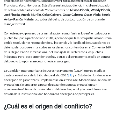
enjuiciados por defender sus bosques y territorio ancestral en la tribu de San
Francisco, Yoro, Honduras. Este día se sustancia audiencia inicial en el Juzgado
de Letras del departamento de Yoro en contra de
Alisson Pineda, Wendy Pineda,
José Pineda, Ángela Murillo, Celso Cabrera, Óscar Cabrera, Óscar Vieda, Sergio
Ávila y Ramón Matute
, acusados del delito de obstaculización de un plan de
manejo forestal.
Con este nuevo proceso de criminalización sumarían tres los enfrentados por el
pueblo tolupán a partir del año 2010, a pesar de que la misma justicia hondureña
emitió resoluciones reconociendo su inocencia y la legalidad de sus acciones de
defensa del bosque enmarcados en los derechos contenidos en el Convenio 169
de la Organización Internacional del Trabajo (OIT) referente a los pueblos
indígenas. Pero, para entender qué hay detrás del permanente asedio en contra
del pueblo tolupán es necesario revisar su origen.
La Comisión Interamericana de Derechos Humanos (CIDH) otorgó medidas
cautelares en favor de la tribu desde el año 2013
[1]
y el Estado de Honduras es el
encargado de garantizar su implementación a través del Mecanismo Nacional de
Protección, sin embargo, a pesar de gozar de supuesta protección son
nuevamente víctimas de uso indebido del derecho penal y de la indiferencia y
desidia de la institucionalidad hondureña encargada de protegerles.
¿Cuál es el origen del conflicto?