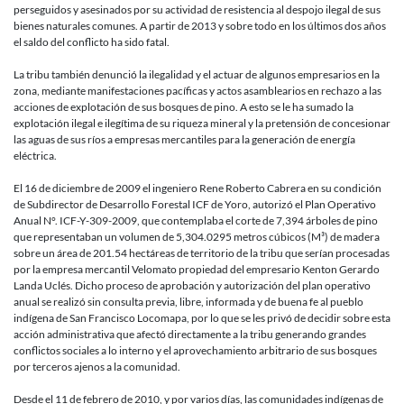
perseguidos y asesinados por su actividad de resistencia al despojo ilegal de sus
bienes naturales comunes. A partir de 2013 y sobre todo en los últimos dos años
el saldo del conflicto ha sido fatal.
La tribu también denunció la ilegalidad y el actuar de algunos empresarios en la
zona, mediante manifestaciones pacíficas y actos asamblearios en rechazo a las
acciones de explotación de sus bosques de pino. A esto se le ha sumado la
explotación ilegal e ilegítima de su riqueza mineral y la pretensión de concesionar
las aguas de sus ríos a empresas mercantiles para la generación de energía
eléctrica.
El 16 de diciembre de 2009 el ingeniero Rene Roberto Cabrera en su condición
de Subdirector de Desarrollo Forestal ICF de Yoro, autorizó el Plan Operativo
Anual N°. ICF-Y-309-2009, que contemplaba el corte de 7,394 árboles de pino
que representaban un volumen de 5,304.0295 metros cúbicos (M³) de madera
sobre un área de 201.54 hectáreas de territorio de la tribu que serían procesadas
por la empresa mercantil Velomato propiedad del empresario Kenton Gerardo
Landa Uclés. Dicho proceso de aprobación y autorización del plan operativo
anual se realizó sin consulta previa, libre, informada y de buena fe al pueblo
indígena de San Francisco Locomapa, por lo que se les privó de decidir sobre esta
acción administrativa que afectó directamente a la tribu generando grandes
conflictos sociales a lo interno y el aprovechamiento arbitrario de sus bosques
por terceros ajenos a la comunidad.
Desde el 11 de febrero de 2010, y por varios días, las comunidades indígenas de