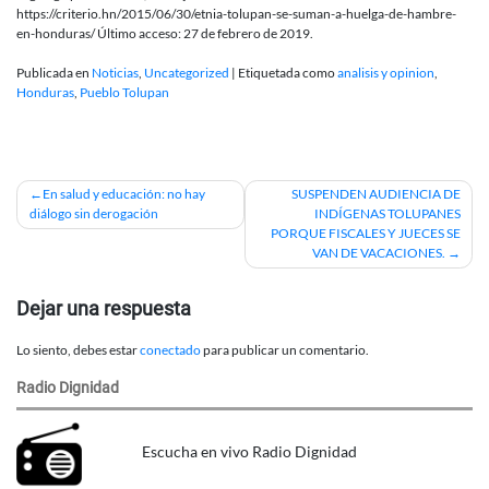
https://criterio.hn/2015/06/30/etnia-tolupan-se-suman-a-huelga-de-hambre-
en-honduras/ Último acceso: 27 de febrero de 2019.
Publicada en
Noticias
,
Uncategorized
|
Etiquetada como
analisis y opinion
,
Honduras
,
Pueblo Tolupan
Navegación
En salud y educación: no hay
SUSPENDEN AUDIENCIA DE
diálogo sin derogación
INDÍGENAS TOLUPANES
de
PORQUE FISCALES Y JUECES SE
VAN DE VACACIONES.
entradas
Dejar una respuesta
Lo siento, debes estar
conectado
para publicar un comentario.
Radio Dignidad
Escucha en vivo Radio Dignidad