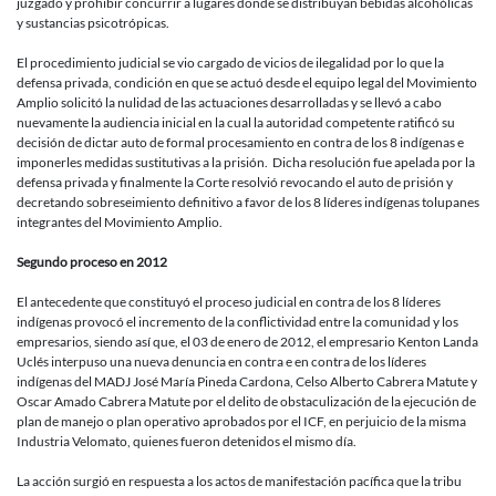
juzgado y prohibir concurrir a lugares donde se distribuyan bebidas alcohólicas
y sustancias psicotrópicas.
El procedimiento judicial se vio cargado de vicios de ilegalidad por lo que la
defensa privada, condición en que se actuó desde el equipo legal del Movimiento
Amplio solicitó la nulidad de las actuaciones desarrolladas y se llevó a cabo
nuevamente la audiencia inicial en la cual la autoridad competente ratificó su
decisión de dictar auto de formal procesamiento en contra de los 8 indígenas e
imponerles medidas sustitutivas a la prisión. Dicha resolución fue apelada por la
defensa privada y finalmente la Corte resolvió revocando el auto de prisión y
decretando sobreseimiento definitivo a favor de los 8 líderes indígenas tolupanes
integrantes del Movimiento Amplio.
Segundo proceso en 2012
El antecedente que constituyó el proceso judicial en contra de los 8 líderes
indígenas provocó el incremento de la conflictividad entre la comunidad y los
empresarios, siendo así que, el 03 de enero de 2012, el empresario Kenton Landa
Uclés interpuso una nueva denuncia en contra e en contra de los líderes
indígenas del MADJ José María Pineda Cardona, Celso Alberto Cabrera Matute y
Oscar Amado Cabrera Matute por el delito de obstaculización de la ejecución de
plan de manejo o plan operativo aprobados por el ICF, en perjuicio de la misma
Industria Velomato, quienes fueron detenidos el mismo día.
La acción surgió en respuesta a los actos de manifestación pacífica que la tribu