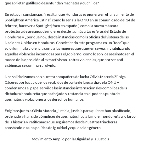
que aprietan gatillos o desenfundan machetes y cuchillos?
En estas circunstancias, “resaltar que Honduras es pionera en el lanzamiento de
Spotlight en América Latina”, como lo señala la ONU en su comunicado del 14 de
febrero, hace ver a Spotlight [foco en español] como la nueva máscara
protectora de asesinos de mujeres desde las más altas esferas del Estado de
Honduras y, ¿por qué no?, desde instancias como la oficina del Sistema de las
Naciones Unidas en Honduras. Convirtiendo este programa en un “foco” que
solo ilumina la violencia contra las mujeres que quieren se vea, invisibilizando
aquellas violencias incómodas para el gobierno, como lo son los asesinatos en el
marco de la oposición al extractivismo u otras violencias, que por ser anti
sistémicas se confinan al olvido.
Nos solidarizamos con nuestra compañera de lucha Olivia Marcela Zúniga
Cáceres por los atropellos recibidos de parte de la guardia de la ONU y
condenamos el papel servil de las instancias internacionales cómplices de la
dictadura hondureña que ha forjado su estancia en el poder a punta de
asesinatos y violaciones a los derechos humanos.
Exigimos junto a Olivia Marcela, justicia, justicia para quienes han planificado,
ordenado y han sido cómplices de asesinatos hacia la mujer hondureña a lo largo
de la historia y, ratificamos que seguiremos desde nuestras trincheras
apostándole a una política de igualdad y equidad de género.
Movimiento Amplio por la Dignidad y la Justicia