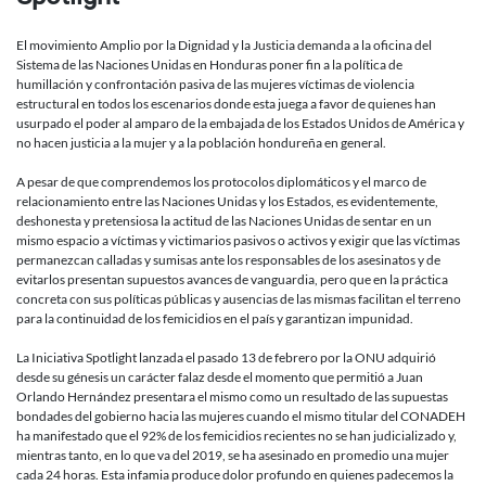
lanzamiento
de
El movimiento Amplio por la Dignidad y la Justicia demanda a la oficina del
Spotlight
Sistema de las Naciones Unidas en Honduras poner fin a la política de
humillación y confrontación pasiva de las mujeres víctimas de violencia
estructural en todos los escenarios donde esta juega a favor de quienes han
usurpado el poder al amparo de la embajada de los Estados Unidos de América y
no hacen justicia a la mujer y a la población hondureña en general.
A pesar de que comprendemos los protocolos diplomáticos y el marco de
relacionamiento entre las Naciones Unidas y los Estados, es evidentemente,
deshonesta y pretensiosa la actitud de las Naciones Unidas de sentar en un
mismo espacio a víctimas y victimarios pasivos o activos y exigir que las víctimas
permanezcan calladas y sumisas ante los responsables de los asesinatos y de
evitarlos presentan supuestos avances de vanguardia, pero que en la práctica
concreta con sus políticas públicas y ausencias de las mismas facilitan el terreno
para la continuidad de los femicidios en el país y garantizan impunidad.
La Iniciativa Spotlight lanzada el pasado 13 de febrero por la ONU adquirió
desde su génesis un carácter falaz desde el momento que permitió a Juan
Orlando Hernández presentara el mismo como un resultado de las supuestas
bondades del gobierno hacia las mujeres cuando el mismo titular del CONADEH
ha manifestado que el 92% de los femicidios recientes no se han judicializado y,
mientras tanto, en lo que va del 2019, se ha asesinado en promedio una mujer
cada 24 horas. Esta infamia produce dolor profundo en quienes padecemos la