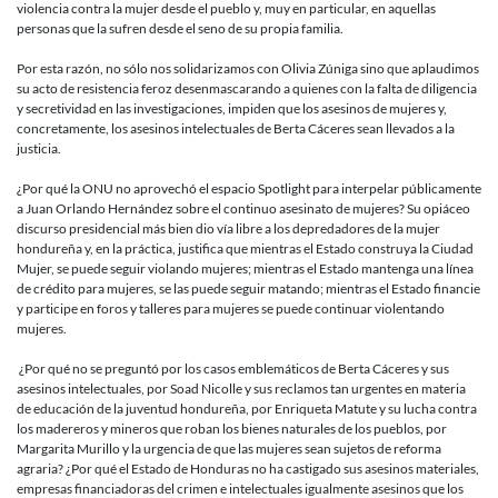
violencia contra la mujer desde el pueblo y, muy en particular, en aquellas
personas que la sufren desde el seno de su propia familia.
Por esta razón, no sólo nos solidarizamos con Olivia Zúniga sino que aplaudimos
su acto de resistencia feroz desenmascarando a quienes con la falta de diligencia
y secretividad en las investigaciones, impiden que los asesinos de mujeres y,
concretamente, los asesinos intelectuales de Berta Cáceres sean llevados a la
justicia.
¿Por qué la ONU no aprovechó el espacio Spotlight para interpelar públicamente
a Juan Orlando Hernández sobre el continuo asesinato de mujeres? Su opiáceo
discurso presidencial más bien dio vía libre a los depredadores de la mujer
hondureña y, en la práctica, justifica que mientras el Estado construya la Ciudad
Mujer, se puede seguir violando mujeres; mientras el Estado mantenga una línea
de crédito para mujeres, se las puede seguir matando; mientras el Estado financie
y participe en foros y talleres para mujeres se puede continuar violentando
mujeres.
¿Por qué no se preguntó por los casos emblemáticos de Berta Cáceres y sus
asesinos intelectuales, por Soad Nicolle y sus reclamos tan urgentes en materia
de educación de la juventud hondureña, por Enriqueta Matute y su lucha contra
los madereros y mineros que roban los bienes naturales de los pueblos, por
Margarita Murillo y la urgencia de que las mujeres sean sujetos de reforma
agraria? ¿Por qué el Estado de Honduras no ha castigado sus asesinos materiales,
empresas financiadoras del crimen e intelectuales igualmente asesinos que los