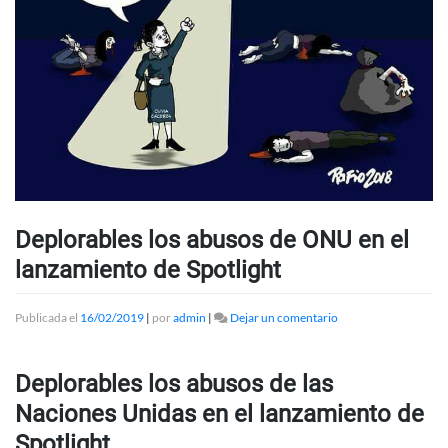
Deplorables los abusos de ONU en el
lanzamiento de Spotlight
en
Publicada el
16/02/2019
|
por
admin
|
Dejar un comentario
Deplorables
los
abusos
Deplorables los abusos de las
de
ONU
Naciones Unidas en el lanzamiento de
en
Spotlight
el