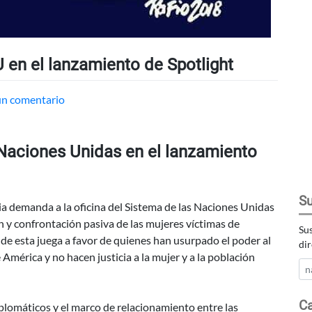
 en el lanzamiento de Spotlight
en
un comentario
Deplorables
los
 Naciones Unidas en el lanzamiento
abusos
de
ONU
en
Su
ia demanda a la oficina del Sistema de las Naciones Unidas
el
n y confrontación pasiva de las mujeres víctimas de
Sus
lanzamiento
nde esta juega a favor de quienes han usurpado el poder al
dir
de
mérica y no hacen justicia a la mujer y a la población
Spotlight
Ca
lomáticos y el marco de relacionamiento entre las