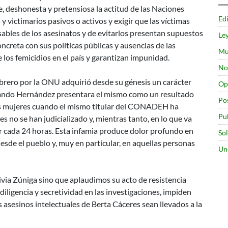
, deshonesta y pretensiosa la actitud de las Naciones
Edi
 victimarios pasivos o activos y exigir que las víctimas
ables de los asesinatos y de evitarlos presentan supuestos
Le
ncreta con sus políticas públicas y ausencias de las
Mu
e los femicidios en el país y garantizan impunidad.
No
febrero por la ONU adquirió desde su génesis un carácter
Op
lando Hernández presentara el mismo como un resultado
Po
as mujeres cuando el mismo titular del CONADEH ha
Pu
s no se han judicializado y, mientras tanto, en lo que va
 cada 24 horas. Esta infamia produce dolor profundo en
So
esde el pueblo y, muy en particular, en aquellas personas
Un
ivia Zúniga sino que aplaudimos su acto de resistencia
iligencia y secretividad en las investigaciones, impiden
 asesinos intelectuales de Berta Cáceres sean llevados a la