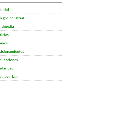
torial
yAgroindustrial
ltimedia
ticias
inión
sicionamientos
blicaciones
lidaridad
categorized