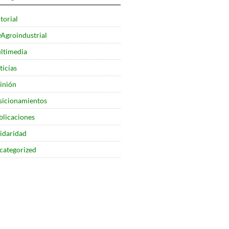
torial
yAgroindustrial
ltimedia
ticias
inión
sicionamientos
blicaciones
lidaridad
categorized