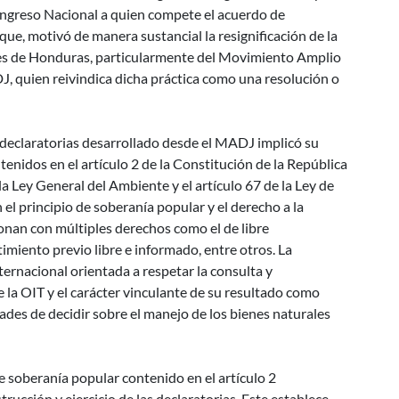
Congreso Nacional a quien compete el acuerdo de
 que, motivó de manera sustancial la resignificación de la
res de Honduras, particularmente del Movimiento Amplio
, quien reivindica dicha práctica como una resolución o
as declaratorias desarrollado desde el MADJ implicó su
enidos en el artículo 2 de la Constitución de la República
la Ley General del Ambiente y el artículo 67 de la Ley de
l principio de soberanía popular y el derecho a la
ionan con múltiples derechos como el de libre
imiento previo libre e informado, entre otros. La
nternacional orientada a respetar la consulta y
la OIT y el carácter vinculante de su resultado como
ades de decidir sobre el manejo de los bienes naturales
de soberanía popular contenido en el artículo 2
trucción y ejercicio de las declaratorias. Este establece