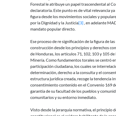
Forestal le atribuye un papel trascendental al 
declaratoria. Este punto es de vital relevancia ya
figura desde los movimientos sociales y popula
por la Dignidad y la Justicia
[3]
, en adelante MADJ
mandato popular directo.
Ese proceso de re significación de la figura de l
construcción desde los principios y derechos cont
de Honduras, los artículos 71, 102, 103 y 105 de 
Minería. Como fundamentos torales se centró en e
participación ciudadana, los cuales se interrelac
determinación, derecho a la consulta y el consent
estructura jurídica creada, recoge la tendencia i
consentimiento contenido en el Convenio 169 de 
garantía de su facultad de los pueblos y comunid
comunitarios y su entorno inmediato.
Visto desde la jerarquía normativa, el principio 
constitucional es el asidero habilitante de la cons