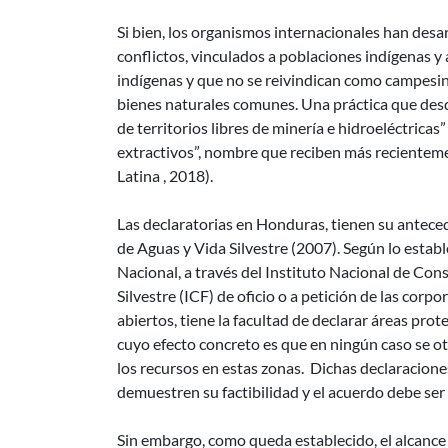
Si bien, los organismos internacionales han desa
conflictos, vinculados a poblaciones indígenas 
indígenas y que no se reivindican como campesina
bienes naturales comunes. Una práctica que desd
de territorios libres de minería e hidroeléctricas”
extractivos”, nombre que reciben más recientem
Latina , 2018).
Las declaratorias en Honduras, tienen su anteced
de Aguas y Vida Silvestre (2007). Según lo establ
Nacional, a través del Instituto Nacional de Con
Silvestre (ICF) de oficio o a petición de las cor
abiertos, tiene la facultad de declarar áreas pro
cuyo efecto concreto es que en ningún caso se o
los recursos en estas zonas. Di­chas declaraciones
demuestren su factibilidad y el acuerdo debe ser
Sin embargo, como queda establecido, el alcance 