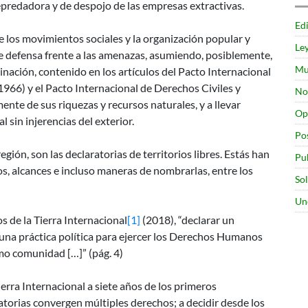
epredadora y de despojo de las empresas extractivas.
Edi
 los movimientos sociales y la organización popular y
Le
e defensa frente a las amenazas, asumiendo, posiblemente,
Mu
inación, contenido en los artículos del Pacto Internacional
966) y el Pacto Internacional de Derechos Civiles y
No
ente de sus riquezas y recursos naturales, y a llevar
Op
l sin injerencias del exterior.
Po
gión, son las declaratorias de territorios libres. Estás han
Pu
s, alcances e incluso maneras de nombrarlas, entre los
So
Un
s de la Tierra Internacional
[1]
(2018), “declarar un
s una práctica política para ejercer los Derechos Humanos
mo comunidad […]” (pág. 4)
rra Internacional a siete años de los primeros
atorias convergen múltiples derechos; a decidir desde los