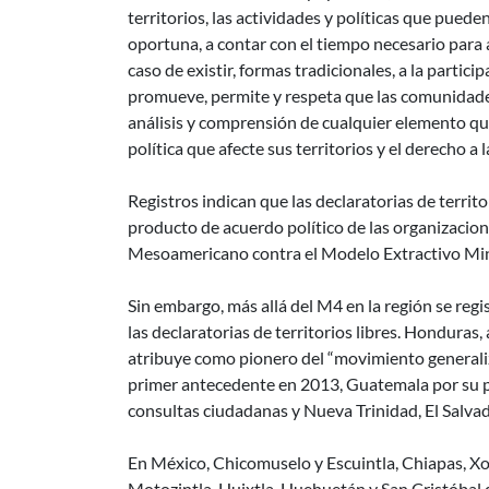
territorios, las actividades y políticas que pued
oportuna, a contar con el tiempo necesario para 
caso de existir, formas tradicionales, a la part
promueve, permite y respeta que las comunidade
análisis y comprensión de cualquier elemento que
política que afecte sus territorios y el derecho 
Registros indican que las declaratorias de terri
producto de acuerdo político de las organizacio
Mesoamericano contra el Modelo Extractivo Mi
Sin embargo, más allá del M4 en la región se reg
las declaratorias de territorios libres. Honduras,
atribuye como pionero del “movimiento generaliz
primer antecedente en 2013, Guatemala por su p
consultas ciudadanas y Nueva Trinidad, El Salvador
En México, Chicomuselo y Escuintla, Chiapas, Xo
Motozintla, Huixtla, Huehuetán y San Cristóbal 