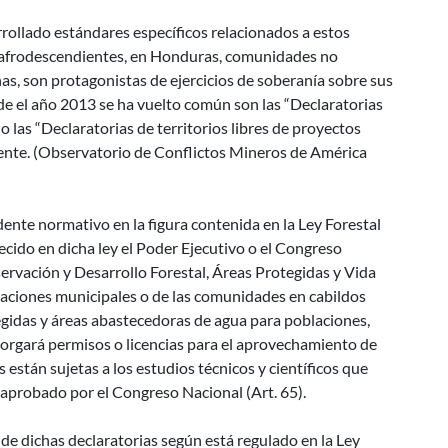
rrollado estándares específicos relacionados a estos
y afrodescendientes, en Honduras, comunidades no
s, son protagonistas de ejercicios de soberanía sobre sus
e el año 2013 se ha vuelto común son las “Declaratorias
 o las “Declaratorias de territorios libres de proyectos
ente. (Observatorio de Conflictos Mineros de América
ente normativo en la figura contenida en la Ley Forestal
ecido en dicha ley el Poder Ejecutivo o el Congreso
servación y Desarrollo Forestal, Áreas Protegidas y Vida
poraciones municipales o de las comunidades en cabildos
tegidas y áreas abastecedoras de agua para poblaciones,
torgará permisos o licencias para el aprovechamiento de
 están sujetas a los estudios técnicos y científicos que
 aprobado por el Congreso Nacional (Art. 65).
de dichas declaratorias según está regulado en la Ley