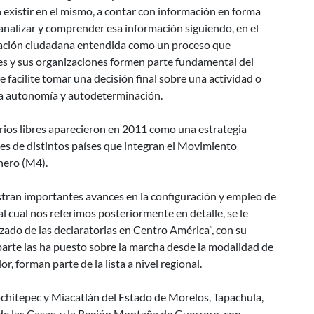
en existir en el mismo, a contar con información en forma
analizar y comprender esa información siguiendo, en el
icipación ciudadana entendida como un proceso que
s y sus organizaciones formen parte fundamental del
 facilite tomar una decisión final sobre una actividad o
a la autonomía y autodeterminación.
torios libres aparecieron en 2011 como una estrategia
nes de distintos países que integran el Movimiento
nero (M4).
istran importantes avances en la configuración y empleo de
 al cual nos referimos posteriormente en detalle, se le
ado de las declaratorias en Centro América”, con su
arte las ha puesto sobre la marcha desde la modalidad de
, forman parte de la lista a nivel regional.
chitepec y Miacatlán del Estado de Morelos, Tapachula,
de las Casas, y la Región Montaña de Guerrero, con