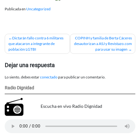
Publicada en
Uncategorized
Navegación
Dictarán fallo contra 6 militares
COPINH y familia de Berta Cáceres
que atacaron a integrante de
desautorizan a ASJ y Revistazo.com
de
población LGTBI
para usar su imagen
entradas
Dejar una respuesta
Lo siento, debes estar
conectado
para publicar un comentario.
Radio Dignidad
Escucha en vivo Radio Dignidad