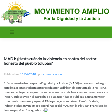
Saltar
al
contenido
MADJ: ¿Hasta cuándo la violencia en contra del sector
honesto del pueblo tolupán?
Publicada el
15/06/2018
|
por
comunicacion
El Movimiento Amplio por la Dignidad y la Justicia (MADJ) expresa su hartazgo
ante las acciones violentas provocadas por la dirigencia corrupta de la FETRIXY,
quienes protegen el saqueo de los recursos de sus tribus a manos de empresarios
inescrupulosos y con el patrocinio de las autoridades públicas. Nuevamente en
una cuenta que suma y sigue, el 13 de junio, el compañero Ramón Matute,
indígena tolupán y miembro coordinador del MADJ en la tribu San Francisco de
Locomapa, Yoro fue agredido a